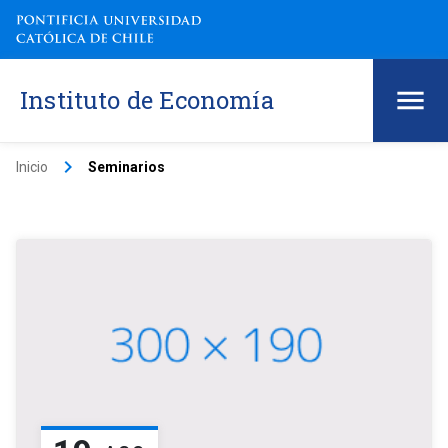
Instituto de Economía
keyboard_arrow_right
Inicio
Seminarios