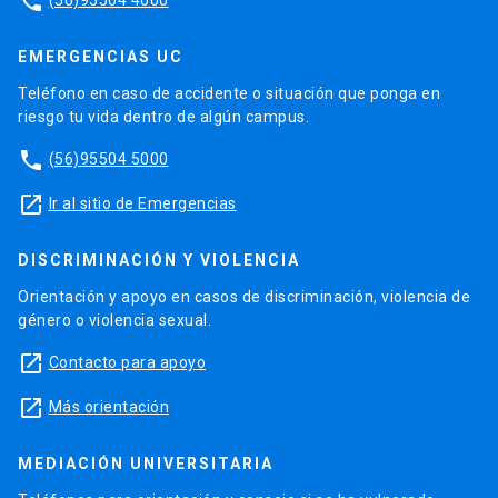
phone
EMERGENCIAS UC
Teléfono en caso de accidente o situación que ponga en
riesgo tu vida dentro de algún campus.
phone
(56)95504 5000
launch
Ir al sitio de Emergencias
DISCRIMINACIÓN Y VIOLENCIA
Orientación y apoyo en casos de discriminación, violencia de
género o violencia sexual.
launch
Contacto para apoyo
launch
Más orientación
MEDIACIÓN UNIVERSITARIA