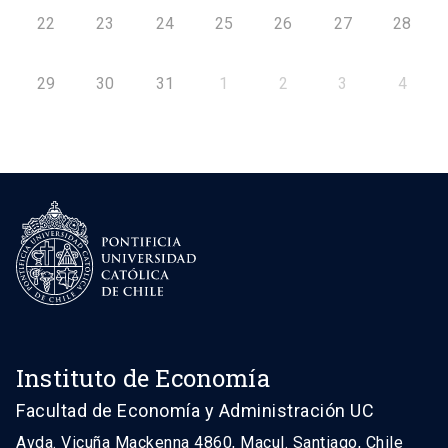
22
23
24
25
26
27
28
29
30
31
1
2
3
4
Instituto de Economía
Facultad de Economía y Administración UC
Avda. Vicuña Mackenna 4860, Macul. Santiago, Chile