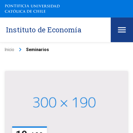
Instituto de Economía
keyboard_arrow_right
Inicio
Seminarios