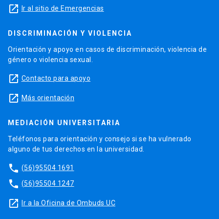
launch
Ir al sitio de Emergencias
DISCRIMINACIÓN Y VIOLENCIA
Orientación y apoyo en casos de discriminación, violencia de
género o violencia sexual.
launch
Contacto para apoyo
launch
Más orientación
MEDIACIÓN UNIVERSITARIA
Teléfonos para orientación y consejo si se ha vulnerado
alguno de tus derechos en la universidad.
phone
(56)95504 1691
phone
(56)95504 1247
launch
Ir a la Oficina de Ombuds UC