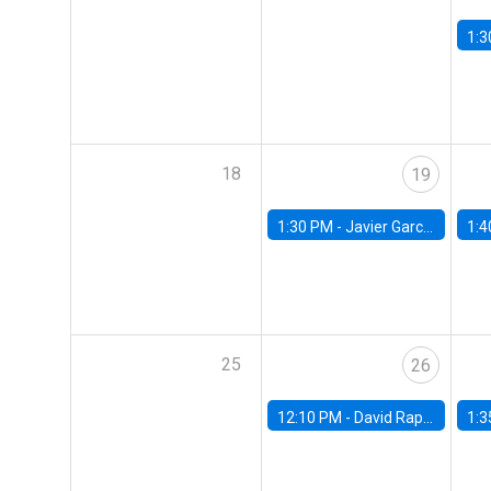
1:3
18
19
1:30 PM -
Javier Garcia Cicco, Universidad de San Andres
1:4
25
26
12:10 PM -
David Rappoport, FED Board
1:3