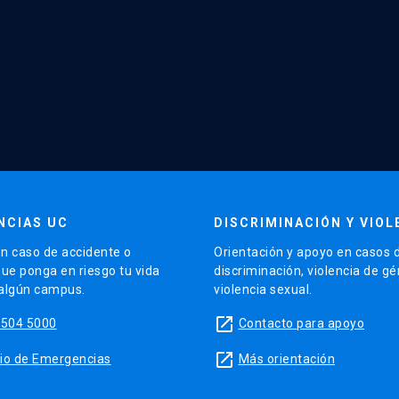
NCIAS UC
DISCRIMINACIÓN Y VIOL
n caso de accidente o
Orientación y apoyo en casos 
que ponga en riesgo tu vida
discriminación, violencia de g
 algún campus.
violencia sexual.
launch
5504 5000
Contacto para apoyo
launch
sitio de Emergencias
Más orientación