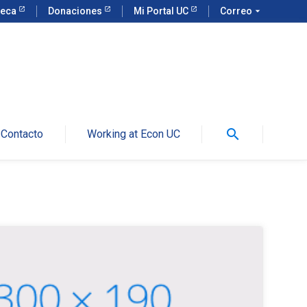
teca
Donaciones
Mi Portal UC
Correo
arrow_drop_down
search
Contacto
Working at Econ UC