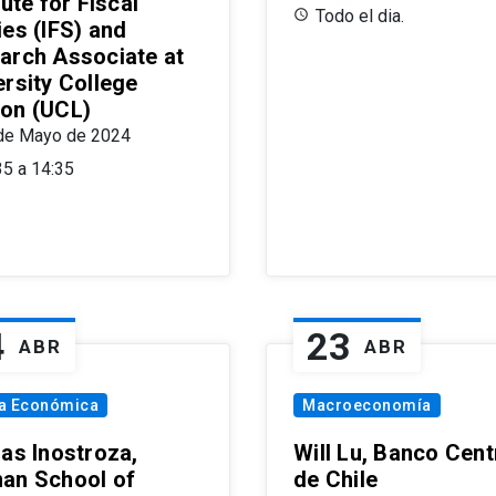
tute for Fiscal
Todo el dia.
ies (IFS) and
arch Associate at
ersity College
on (UCL)
de Mayo de 2024
35 a 14:35
4
23
ABR
ABR
ía Económica
Macroeconomía
las Inostroza,
Will Lu, Banco Cent
an School of
de Chile