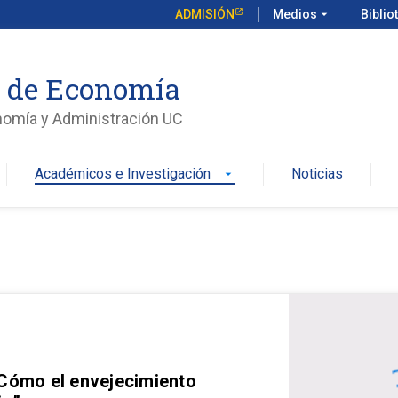
ADMISIÓN
Medios
arrow_drop_down
Biblio
o de Economía
nomía y Administración UC
Académicos e Investigación
Noticias
arrow_drop_down
 Cómo el envejecimiento