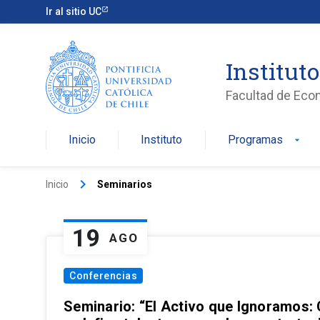
Ir al sitio UC
Institut
Facultad de Eco
Inicio
Instituto
Programas
arrow_drop_down
keyboard_arrow_right
Inicio
Seminarios
19
AGO
Conferencias
Seminario: “El Activo que Ignoramos: