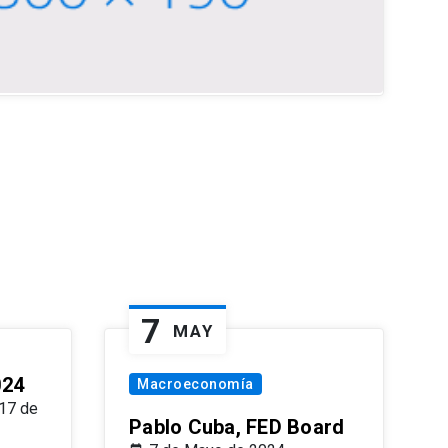
7
MAY
024
Macroeconomía
17 de
Pablo Cuba, FED Board