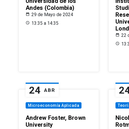
Universidad de los
Insti
Andes (Colombia)
Stud
Rese
29 de Mayo de 2024
Univ
13:35 a 14:35
Lond
22 
13:
24
2
ABR
Microeconomía Aplicada
Teor
Andrew Foster, Brown
Nico
University
Rotm