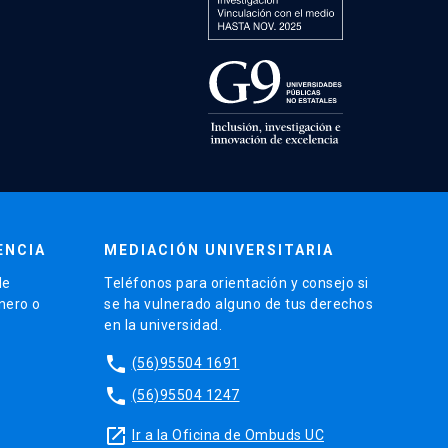
ENCIA
MEDIACIÓN UNIVERSITARIA
de
Teléfonos para orientación y consejo si
énero o
se ha vulnerado alguno de tus derechos
en la universidad.
phone
(56)95504 1691
phone
(56)95504 1247
launch
Ir a la Oficina de Ombuds UC