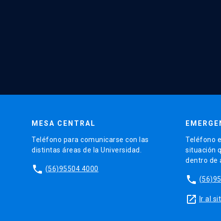
MESA CENTRAL
EMERGE
Teléfono para comunicarse con las
Teléfono e
distintas áreas de la Universidad.
situación 
dentro de
phone
(56)95504 4000
phone
(56)9
launch
Ir al 