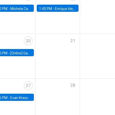
0 PM -
Michela Carlana, Harvard Kennedy School
1:40 PM -
Enrique Ide, IESE
21
20
0 PM -
[Online] Gabriel Englander, World Bank
28
27
5 PM -
Evan Kresch, Oberlin College