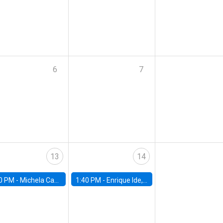
6
7
13
14
0 PM -
Michela Carlana, Harvard Kennedy School
1:40 PM -
Enrique Ide, IESE