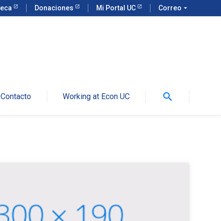
teca
Donaciones
Mi Portal UC
Correo
arrow_drop_down
search
Contacto
Working at Econ UC