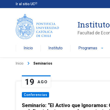
Ir al sitio UC
Institut
Facultad de Eco
Inicio
Instituto
Programas
arrow_drop_down
keyboard_arrow_right
Inicio
Seminarios
19
AGO
Conferencias
Seminario: “El Activo que Ignoramos: