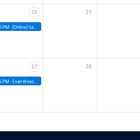
21
20
0 PM -
[Online] Gabriel Englander, World Bank
28
27
5 PM -
Evan Kresch, Oberlin College