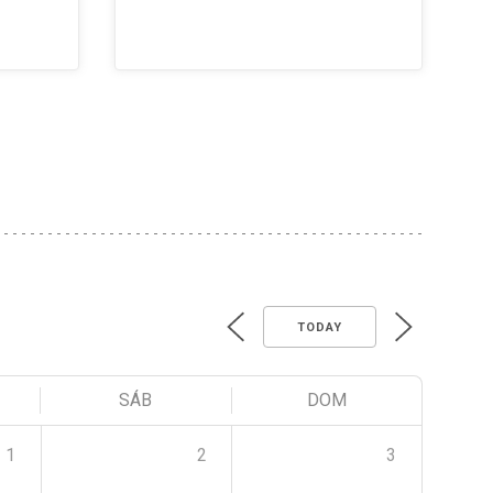
TODAY
SÁB
DOM
1
2
3