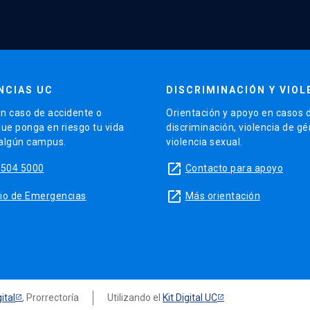
NCIAS UC
DISCRIMINACIÓN Y VIOL
n caso de accidente o
Orientación y apoyo en casos 
que ponga en riesgo tu vida
discriminación, violencia de g
 algún campus.
violencia sexual.
launch
5504 5000
Contacto para apoyo
launch
sitio de Emergencias
Más orientación
ital
, Prorrectoría
Utilizando el
Kit Digital UC