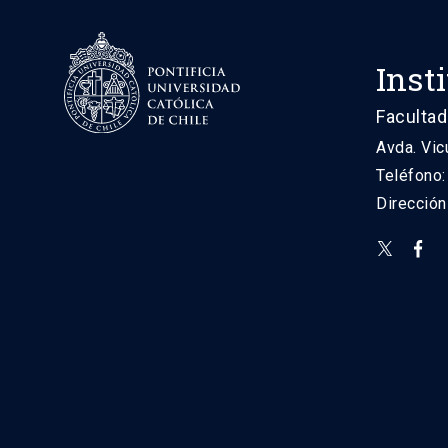
Inst
Facultad
Avda. Vic
Teléfono
Direcció