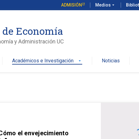
ADMISIÓN
Medios
arrow_drop_down
Biblio
o de Economía
nomía y Administración UC
Académicos e Investigación
Noticias
arrow_drop_down
 Cómo el envejecimiento