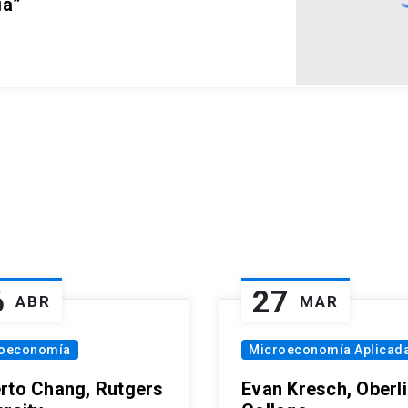
ia”
6
27
ABR
MAR
oeconomía
Microeconomía Aplicad
rto Chang, Rutgers
Evan Kresch, Oberl