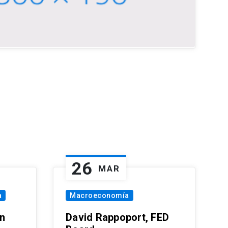
26
MAR
a
Macroeconomía
in
David Rappoport, FED