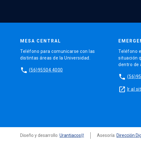
MESA CENTRAL
EMERGE
Teléfono para comunicarse con las
Teléfono e
distintas áreas de la Universidad.
situación 
dentro de
phone
(56)95504 4000
phone
(56)9
launch
Ir al 
Diseño y desarrollo:
Urantiacos
Asesoría:
Dirección Dig