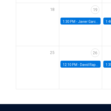
18
19
1:30 PM -
Javier Garcia Cicco, Universidad de San Andres
1:4
25
26
12:10 PM -
David Rappoport, FED Board
1:3