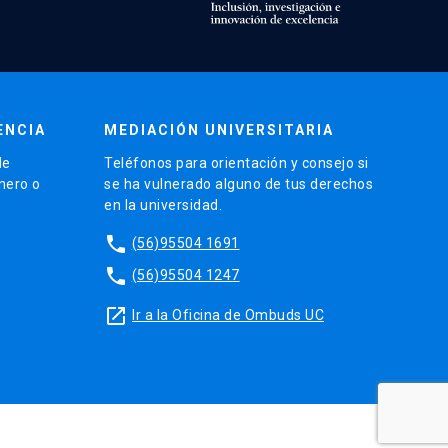
ENCIA
MEDIACIÓN UNIVERSITARIA
de
Teléfonos para orientación y consejo si
énero o
se ha vulnerado alguno de tus derechos
en la universidad.
phone
(56)95504 1691
phone
(56)95504 1247
launch
Ir a la Oficina de Ombuds UC