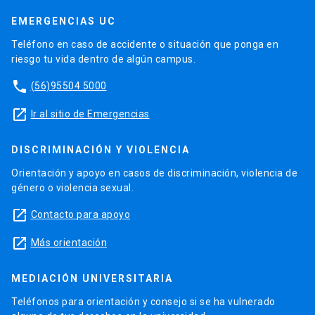
EMERGENCIAS UC
Teléfono en caso de accidente o situación que ponga en
riesgo tu vida dentro de algún campus.
phone
(56)95504 5000
launch
Ir al sitio de Emergencias
DISCRIMINACIÓN Y VIOLENCIA
Orientación y apoyo en casos de discriminación, violencia de
género o violencia sexual.
launch
Contacto para apoyo
launch
Más orientación
MEDIACIÓN UNIVERSITARIA
Teléfonos para orientación y consejo si se ha vulnerado