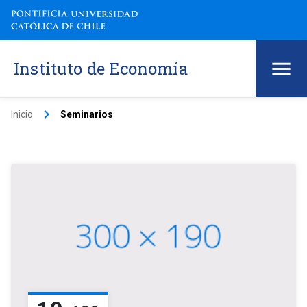
Instituto de Economía
keyboard_arrow_right
Inicio
Seminarios