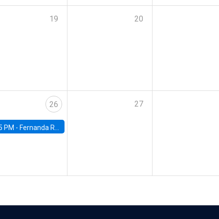
19
20
27
26
5 PM -
Fernanda Rojas Ampuero, University of Wisconsin-Madison