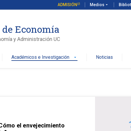
ADMISIÓN
Medios
arrow_drop_down
Biblio
o de Economía
nomía y Administración UC
Académicos e Investigación
Noticias
arrow_drop_down
 Cómo el envejecimiento