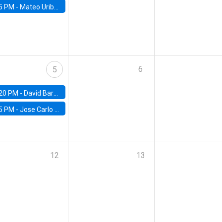
5 PM -
Mateo Uribe-Castro, Universidad de los Andes (Colombia)
6
5
20 PM -
David Bardey, Universidad de los Andes - CEDE
5 PM -
Jose Carlo Bermudez, UC (ME) & World Bank
12
13