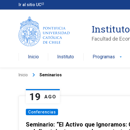
Ir al sitio UC
Institut
Facultad de Eco
Inicio
Instituto
Programas
arrow_drop_down
keyboard_arrow_right
Inicio
Seminarios
19
AGO
Conferencias
Seminario: “El Activo que Ignoramos: