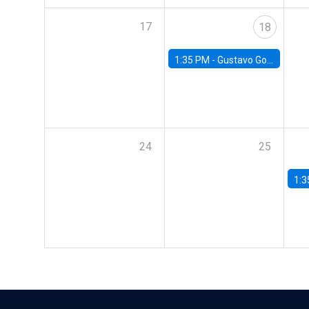
17
18
1:35 PM -
Gustavo González, Banco Central de Chile
24
25
1:3