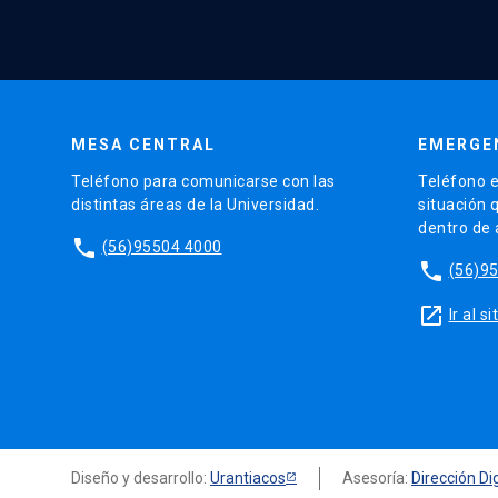
MESA CENTRAL
EMERGE
Teléfono para comunicarse con las
Teléfono e
distintas áreas de la Universidad.
situación 
dentro de
phone
(56)95504 4000
phone
(56)9
launch
Ir al 
Diseño y desarrollo:
Urantiacos
Asesoría:
Dirección Dig