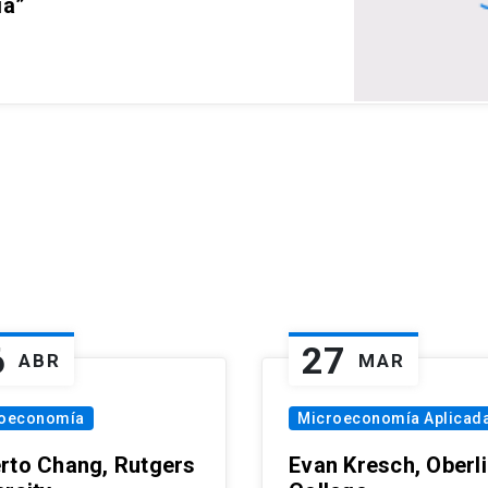
ia”
6
27
ABR
MAR
oeconomía
Microeconomía Aplicad
rto Chang, Rutgers
Evan Kresch, Oberl