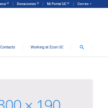
teca
Donaciones
Mi Portal UC
Correo
arrow_drop_down
search
Contacto
Working at Econ UC