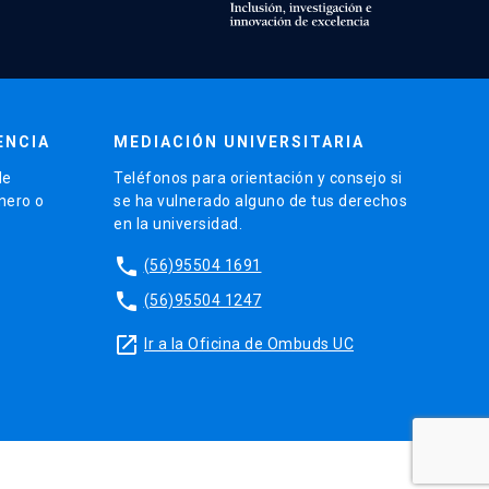
ENCIA
MEDIACIÓN UNIVERSITARIA
de
Teléfonos para orientación y consejo si
énero o
se ha vulnerado alguno de tus derechos
en la universidad.
phone
(56)95504 1691
phone
(56)95504 1247
launch
Ir a la Oficina de Ombuds UC