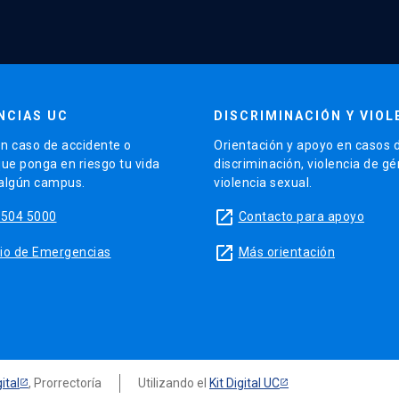
NCIAS UC
DISCRIMINACIÓN Y VIOL
n caso de accidente o
Orientación y apoyo en casos 
que ponga en riesgo tu vida
discriminación, violencia de g
 algún campus.
violencia sexual.
launch
5504 5000
Contacto para apoyo
launch
sitio de Emergencias
Más orientación
ital
, Prorrectoría
Utilizando el
Kit Digital UC