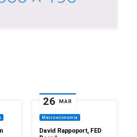
26
MAR
a
Macroeconomía
in
David Rappoport, FED