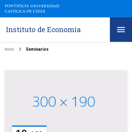
Instituto de Economía
keyboard_arrow_right
Inicio
Seminarios