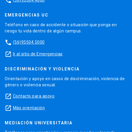
phone
EMERGENCIAS UC
Teléfono en caso de accidente o situación que ponga en
riesgo tu vida dentro de algún campus.
phone
(56)95504 5000
launch
Ir al sitio de Emergencias
DISCRIMINACIÓN Y VIOLENCIA
Orientación y apoyo en casos de discriminación, violencia de
género o violencia sexual.
launch
Contacto para apoyo
launch
Más orientación
MEDIACIÓN UNIVERSITARIA