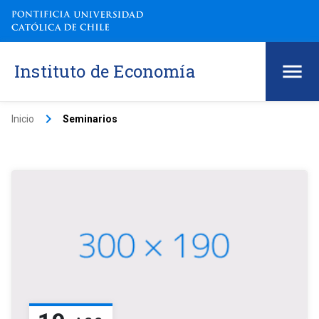
Instituto de Economía
keyboard_arrow_right
Inicio
Seminarios