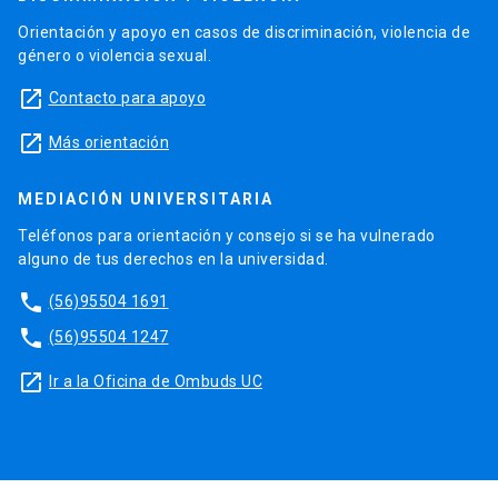
Orientación y apoyo en casos de discriminación, violencia de
género o violencia sexual.
launch
Contacto para apoyo
launch
Más orientación
MEDIACIÓN UNIVERSITARIA
Teléfonos para orientación y consejo si se ha vulnerado
alguno de tus derechos en la universidad.
phone
(56)95504 1691
phone
(56)95504 1247
launch
Ir a la Oficina de Ombuds UC