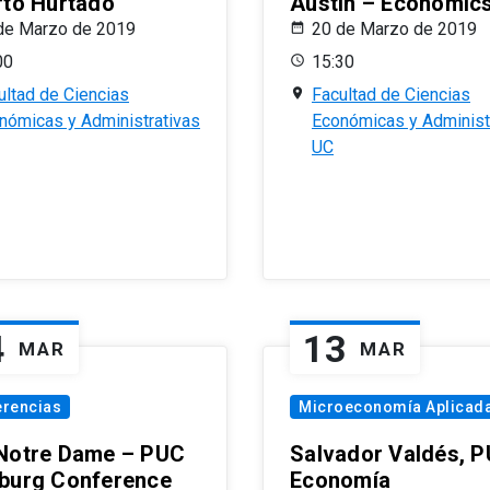
rto Hurtado
Austin – Economic
de Marzo de 2019
20 de Marzo de 2019
00
15:30
ultad de Ciencias
Facultad de Ciencias
nómicas y Administrativas
Económicas y Administ
UC
4
13
MAR
MAR
erencias
Microeconomía Aplicad
Notre Dame – PUC
Salvador Valdés, 
burg Conference
Economía