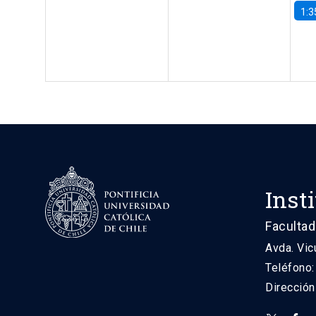
1:3
Inst
Facultad
Avda. Vic
Teléfono
Direcció