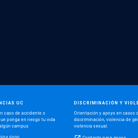
NCIAS UC
DISCRIMINACIÓN Y VIOL
n caso de accidente o
Orientación y apoyo en casos 
que ponga en riesgo tu vida
discriminación, violencia de g
 algún campus.
violencia sexual.
launch
5504 5000
Contacto para apoyo