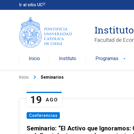
Ir al sitio UC
Institut
Facultad de Eco
Inicio
Instituto
Programas
arrow_drop_down
keyboard_arrow_right
Inicio
Seminarios
19
AGO
Conferencias
Seminario: “El Activo que Ignoramos: