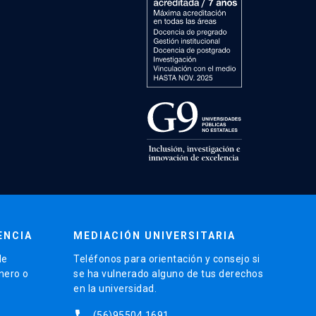
ENCIA
MEDIACIÓN UNIVERSITARIA
de
Teléfonos para orientación y consejo si
énero o
se ha vulnerado alguno de tus derechos
en la universidad.
phone
(56)95504 1691