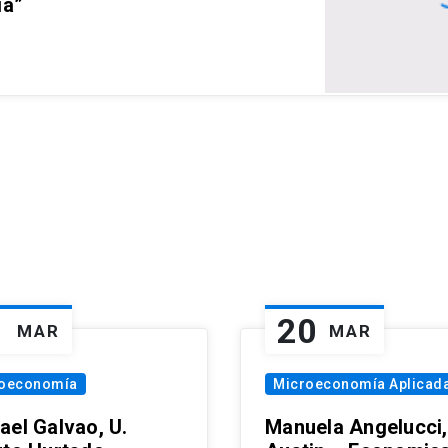
ia”
1
20
MAR
MAR
oeconomía
Microeconomía Aplicad
ael Galvao, U.
Manuela Angelucci,