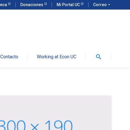
teca
Donaciones
Mi Portal UC
Correo
arrow_drop_down
search
Contacto
Working at Econ UC