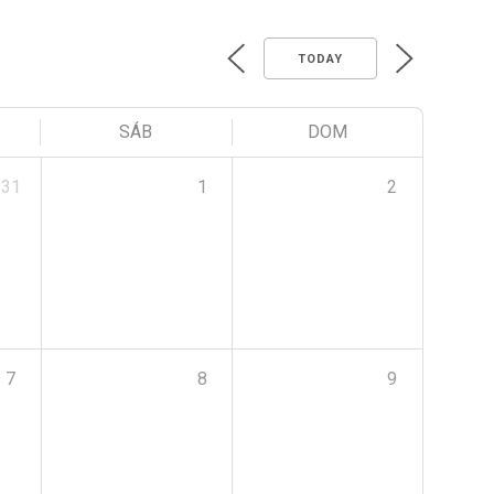
TODAY
SÁB
DOM
31
1
2
7
8
9