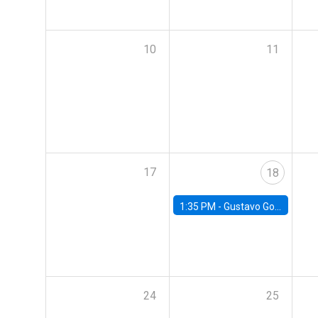
10
11
17
18
1:35 PM -
Gustavo González, Banco Central de Chile
24
25