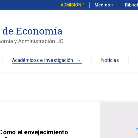
ADMISIÓN
Medios
arrow_drop_down
Biblio
o de Economía
nomía y Administración UC
Académicos e Investigación
Noticias
arrow_drop_down
 Cómo el envejecimiento