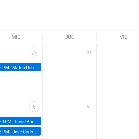
MIÉ
JUE
VIE
30
29
5 PM -
Mateo Uribe-Castro, Universidad de los Andes (Colombia)
6
5
20 PM -
David Bardey, Universidad de los Andes - CEDE
5 PM -
Jose Carlo Bermudez, UC (ME) & World Bank