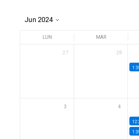
LUN
MAR
27
28
1:3
3
4
12:
1:3