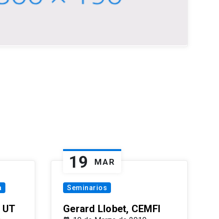
19
MAR
a
Seminarios
 UT
Gerard Llobet, CEMFI