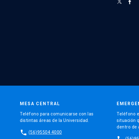
MESA CENTRAL
EMERGE
Teléfono para comunicarse con las
Teléfono e
distintas áreas de la Universidad.
situación 
dentro de
phone
(56)95504 4000
phone
(56)9