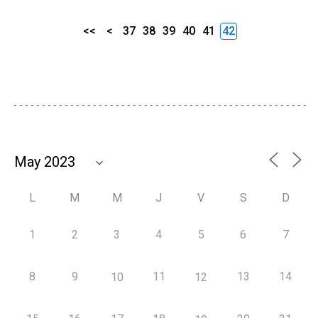
<<
<
37
38
39
40
41
42
L
M
M
J
V
S
D
1
2
3
4
5
6
7
8
9
11
13
14
10
12