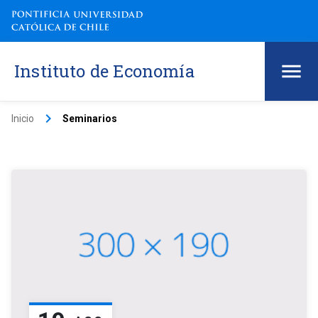
Instituto de Economía
keyboard_arrow_right
Inicio
Seminarios