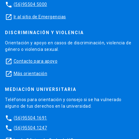
phone
(56)95504 5000
launch
Ir al sitio de Emergencias
DISCRIMINACIÓN Y VIOLENCIA
Orientación y apoyo en casos de discriminación, violencia de
género o violencia sexual.
launch
Contacto para apoyo
launch
Más orientación
MEDIACIÓN UNIVERSITARIA
Teléfonos para orientación y consejo si se ha vulnerado
alguno de tus derechos en la universidad.
phone
(56)95504 1691
phone
(56)95504 1247