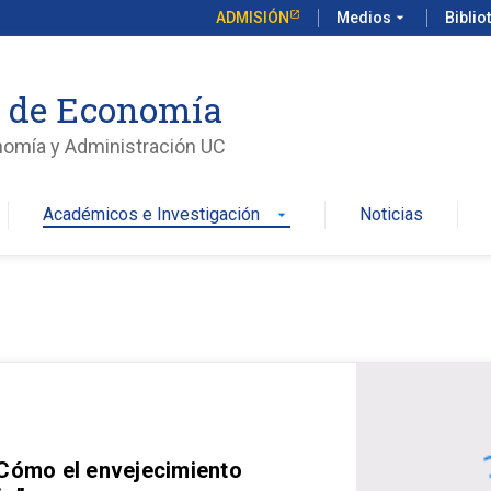
ADMISIÓN
Medios
arrow_drop_down
Biblio
o de Economía
nomía y Administración UC
Académicos e Investigación
Noticias
arrow_drop_down
 Cómo el envejecimiento