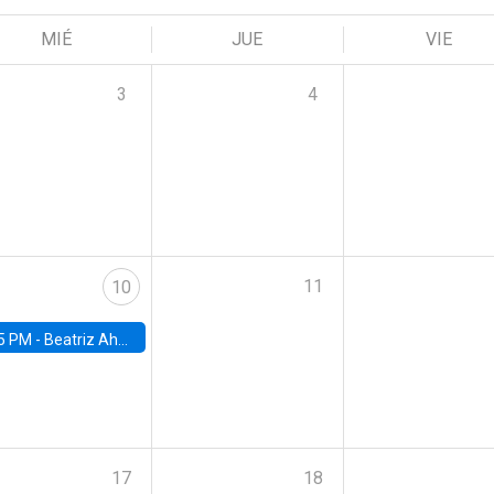
MIÉ
JUE
VIE
3
4
11
10
5 PM -
Beatriz Ahumada, PhD candidate, Universidad de Pittsburgh
17
18