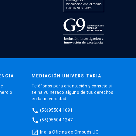
ENCIA
MEDIACIÓN UNIVERSITARIA
de
Teléfonos para orientación y consejo si
énero o
se ha vulnerado alguno de tus derechos
en la universidad.
phone
(56)95504 1691
phone
(56)95504 1247
launch
Ir a la Oficina de Ombuds UC