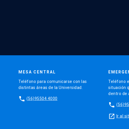
MESA CENTRAL
EMERGE
Teléfono para comunicarse con las
Teléfono e
distintas áreas de la Universidad.
situación 
dentro de
phone
(56)95504 4000
phone
(56)9
launch
Ir al 