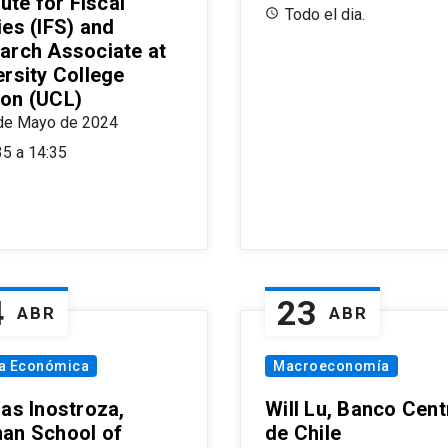
tute for Fiscal
Todo el dia.
ies (IFS) and
arch Associate at
ersity College
on (UCL)
de Mayo de 2024
35 a 14:35
4
23
ABR
ABR
ía Económica
Macroeconomía
las Inostroza,
Will Lu, Banco Cent
an School of
de Chile