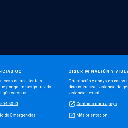
NCIAS UC
DISCRIMINACIÓN Y VIOL
n caso de accidente o
Orientación y apoyo en casos 
que ponga en riesgo tu vida
discriminación, violencia de g
 algún campus.
violencia sexual.
launch
5504 5000
Contacto para apoyo
launch
sitio de Emergencias
Más orientación