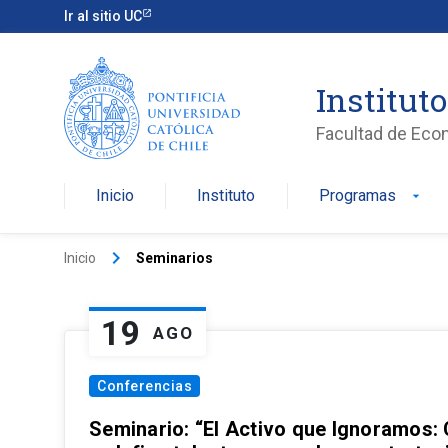
Ir al sitio UC
Institut
Facultad de Eco
Inicio
Instituto
Programas
arrow_drop_down
keyboard_arrow_right
Inicio
Seminarios
19
AGO
Conferencias
Seminario: “El Activo que Ignoramos: