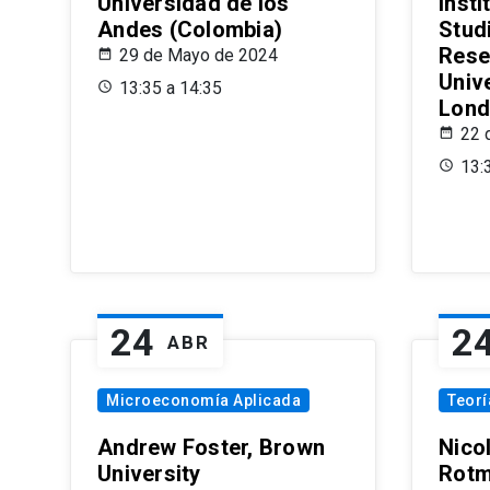
Universidad de los
Insti
Andes (Colombia)
Stud
Rese
29 de Mayo de 2024
Univ
13:35 a 14:35
Lond
22 
13:
24
2
ABR
Microeconomía Aplicada
Teor
Andrew Foster, Brown
Nico
University
Rotm