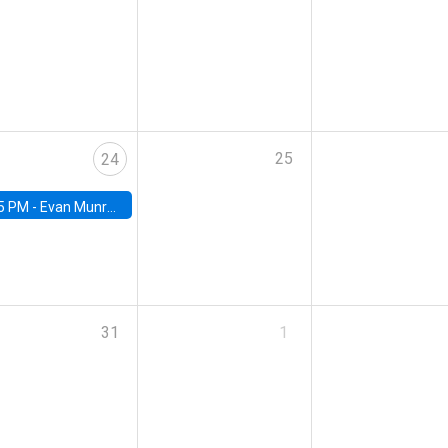
25
24
5 PM -
Evan Munro, Neyman Visiting Assistant Professor in the Department of Statistics at UC Berkeley
31
1