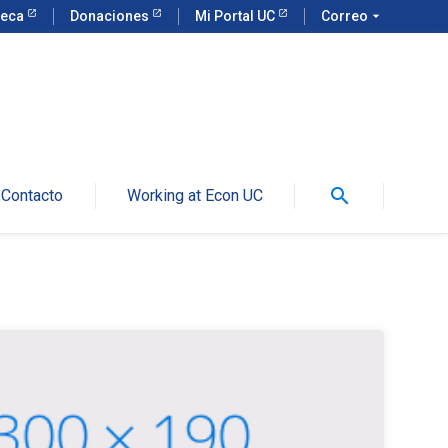
teca
Donaciones
Mi Portal UC
Correo
arrow_drop_down
search
Contacto
Working at Econ UC