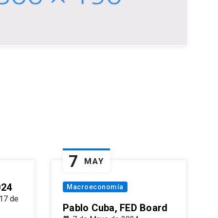
7
MAY
024
Macroeconomía
17 de
Pablo Cuba, FED Board