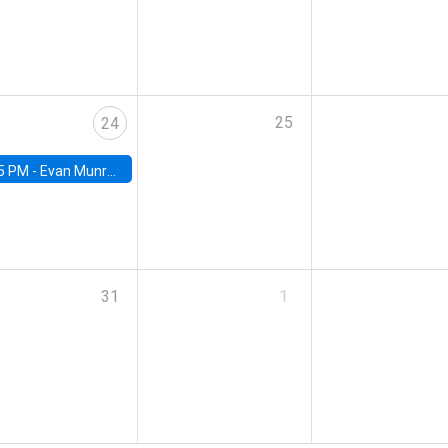
25
24
5 PM -
Evan Munro, Neyman Visiting Assistant Professor in the Department of Statistics at UC Berkeley
31
1