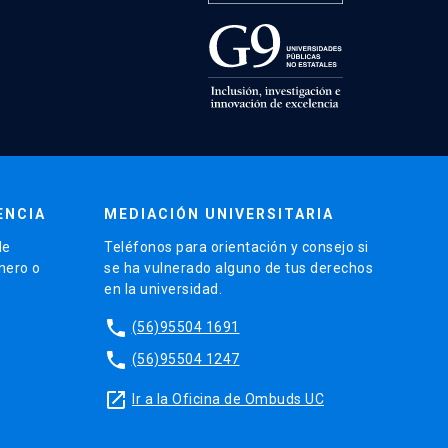
ENCIA
MEDIACIÓN UNIVERSITARIA
de
Teléfonos para orientación y consejo si
énero o
se ha vulnerado alguno de tus derechos
en la universidad.
phone
(56)95504 1691
phone
(56)95504 1247
launch
Ir a la Oficina de Ombuds UC