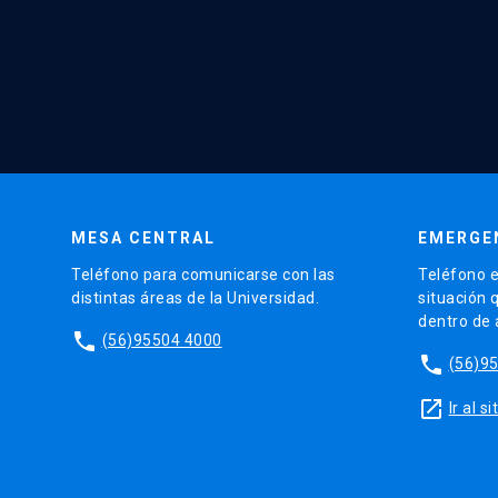
MESA CENTRAL
EMERGE
Teléfono para comunicarse con las
Teléfono e
distintas áreas de la Universidad.
situación 
dentro de
phone
(56)95504 4000
phone
(56)9
launch
Ir al 