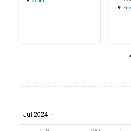
Zoom
Zo
LUN
MAR