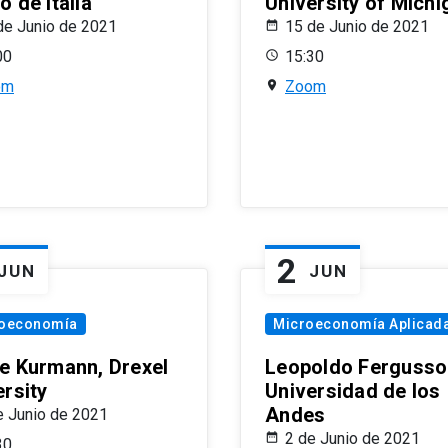
 de Italia
University of Michi
de Junio de 2021
15 de Junio de 2021
00
15:30
om
Zoom
2
JUN
JUN
oeconomía
Microeconomía Aplicad
e Kurmann, Drexel
Leopoldo Fergusso
ersity
Universidad de los
Andes
e Junio de 2021
2 de Junio de 2021
30