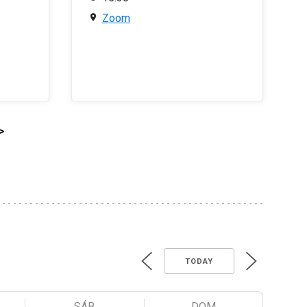
Zoom
>
TODAY
SÁB
DOM