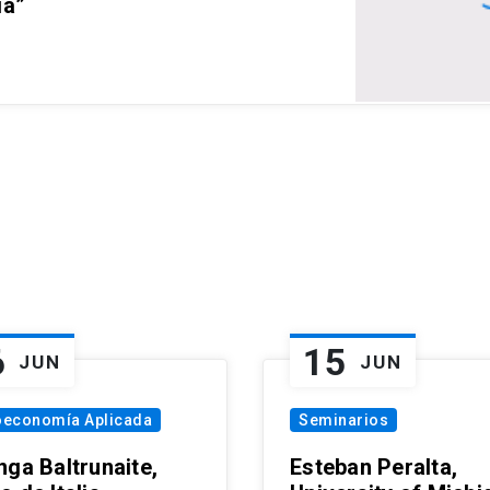
ia”
6
15
JUN
JUN
oeconomía Aplicada
Seminarios
nga Baltrunaite,
Esteban Peralta,