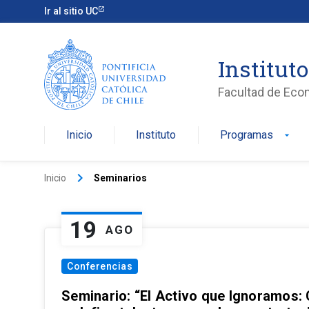
Ir al sitio UC
Institut
Facultad de Eco
Inicio
Instituto
Programas
arrow_drop_down
keyboard_arrow_right
Inicio
Seminarios
19
AGO
Conferencias
Seminario: “El Activo que Ignoramos: