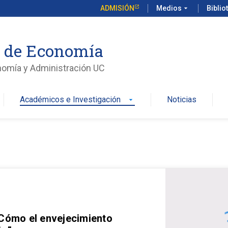
ADMISIÓN
Medios
arrow_drop_down
Biblio
o de Economía
nomía y Administración UC
Académicos e Investigación
Noticias
arrow_drop_down
 Cómo el envejecimiento