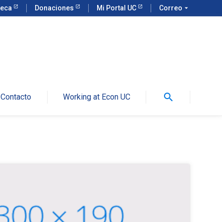
teca
Donaciones
Mi Portal UC
Correo
arrow_drop_down
search
Contacto
Working at Econ UC