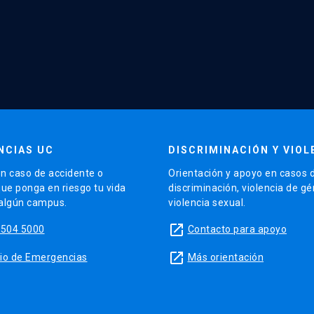
NCIAS UC
DISCRIMINACIÓN Y VIOL
n caso de accidente o
Orientación y apoyo en casos 
que ponga en riesgo tu vida
discriminación, violencia de g
 algún campus.
violencia sexual.
launch
5504 5000
Contacto para apoyo
launch
sitio de Emergencias
Más orientación