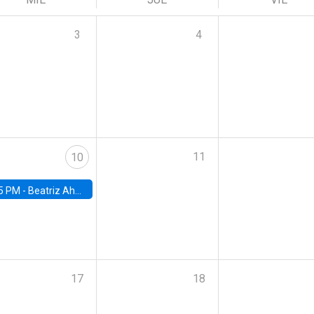
3
4
11
10
5 PM -
Beatriz Ahumada, PhD candidate, Universidad de Pittsburgh
17
18