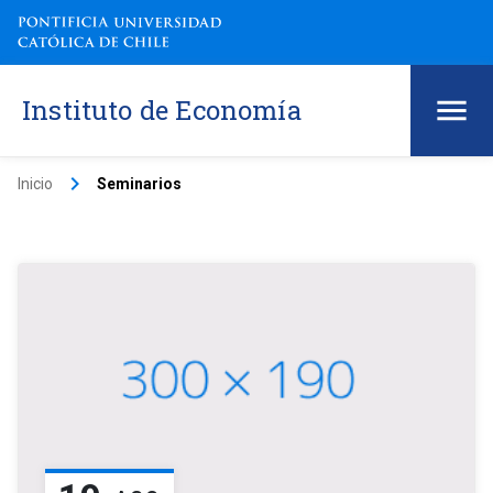
Instituto de Economía
keyboard_arrow_right
Inicio
Seminarios