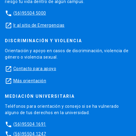
riesgo tu vida dentro de algún campus.
phone
(56)95504 5000
launch
Ir al sitio de Emergencias
DISCRIMINACIÓN Y VIOLENCIA
Orientación y apoyo en casos de discriminación, violencia de
género o violencia sexual.
launch
Contacto para apoyo
launch
Más orientación
MEDIACIÓN UNIVERSITARIA
Teléfonos para orientación y consejo si se ha vulnerado
alguno de tus derechos en la universidad.
phone
(56)95504 1691
phone
(56)95504 1247