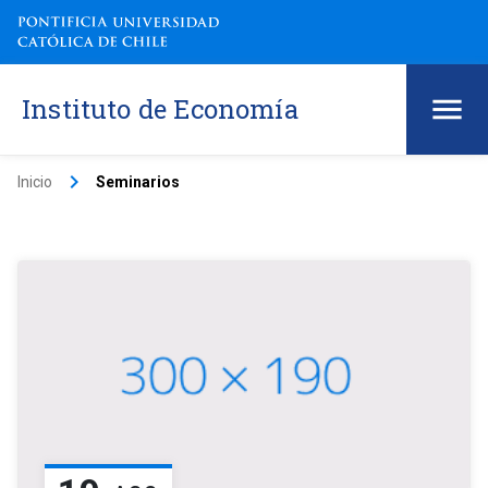
Instituto de Economía
keyboard_arrow_right
Inicio
Seminarios