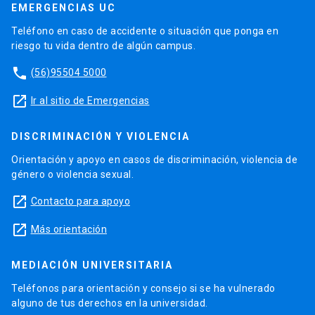
EMERGENCIAS UC
Teléfono en caso de accidente o situación que ponga en
riesgo tu vida dentro de algún campus.
phone
(56)95504 5000
launch
Ir al sitio de Emergencias
DISCRIMINACIÓN Y VIOLENCIA
Orientación y apoyo en casos de discriminación, violencia de
género o violencia sexual.
launch
Contacto para apoyo
launch
Más orientación
MEDIACIÓN UNIVERSITARIA
Teléfonos para orientación y consejo si se ha vulnerado
alguno de tus derechos en la universidad.