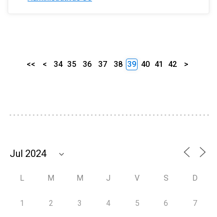
<<
<
34
35
36
37
38
39
40
41
42
>
L
M
M
J
V
S
D
1
2
3
4
5
6
7