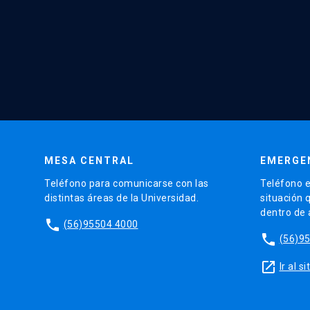
MESA CENTRAL
EMERGE
Teléfono para comunicarse con las
Teléfono e
distintas áreas de la Universidad.
situación 
dentro de
phone
(56)95504 4000
phone
(56)9
launch
Ir al 