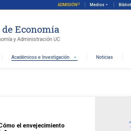
ADMISIÓN
Medios
arrow_drop_down
Biblio
o de Economía
nomía y Administración UC
Académicos e Investigación
Noticias
arrow_drop_down
 Cómo el envejecimiento