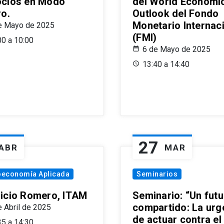
cios en Modo
del World Economi
ro.
Outlook del Fondo
Monetario Internac
e Mayo de 2025
(FMI)
00 a 10:00
6 de Mayo de 2025
13:40 a 14:40
27
ABR
MAR
oeconomía Aplicada
Seminarios
icio Romero, ITAM
Seminario: “Un futu
compartido: La urg
e Abril de 2025
de actuar contra el
35 a 14:30