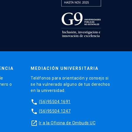
ENCIA
MEDIACIÓN UNIVERSITARIA
de
Teléfonos para orientación y consejo si
énero o
se ha vulnerado alguno de tus derechos
en la universidad.
phone
(56)95504 1691
phone
(56)95504 1247
launch
Ir a la Oficina de Ombuds UC