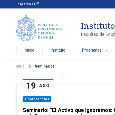
Ir al sitio UC
Institut
Facultad de Eco
Inicio
Instituto
Programas
arrow_drop_down
keyboard_arrow_right
Inicio
Seminarios
19
AGO
Conferencias
Seminario: “El Activo que Ignoramos: