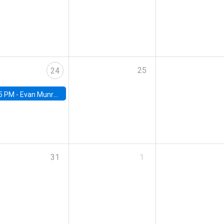
25
24
5 PM -
Evan Munro, Neyman Visiting Assistant Professor in the Department of Statistics at UC Berkeley
31
1