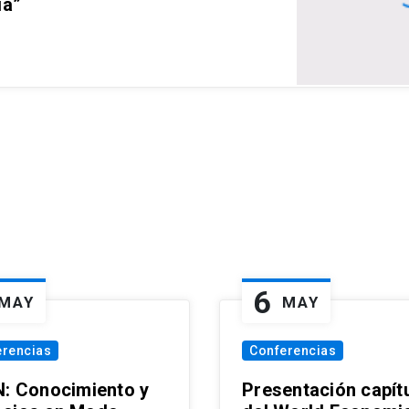
ia”
6
MAY
MAY
erencias
Conferencias
N: Conocimiento y
Presentación capít