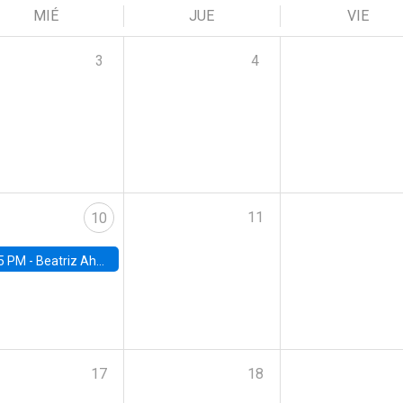
MIÉ
JUE
VIE
3
4
11
10
5 PM -
Beatriz Ahumada, PhD candidate, Universidad de Pittsburgh
17
18