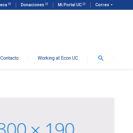
teca
Donaciones
Mi Portal UC
Correo
arrow_drop_down
search
Contacto
Working at Econ UC