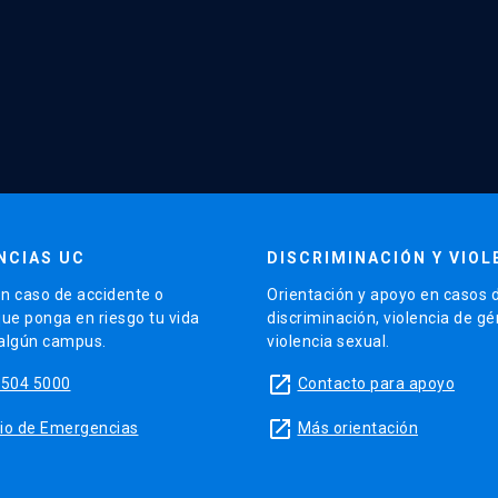
NCIAS UC
DISCRIMINACIÓN Y VIOL
n caso de accidente o
Orientación y apoyo en casos 
que ponga en riesgo tu vida
discriminación, violencia de g
 algún campus.
violencia sexual.
launch
5504 5000
Contacto para apoyo
launch
sitio de Emergencias
Más orientación