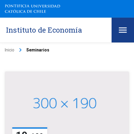
Instituto de Economía
keyboard_arrow_right
Inicio
Seminarios