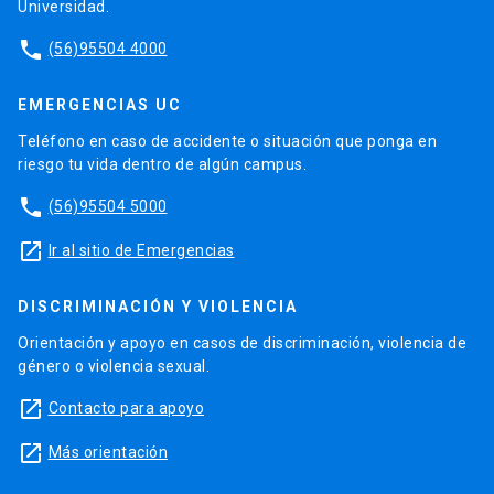
Universidad.
phone
(56)95504 4000
EMERGENCIAS UC
Teléfono en caso de accidente o situación que ponga en
riesgo tu vida dentro de algún campus.
phone
(56)95504 5000
launch
Ir al sitio de Emergencias
DISCRIMINACIÓN Y VIOLENCIA
Orientación y apoyo en casos de discriminación, violencia de
género o violencia sexual.
launch
Contacto para apoyo
launch
Más orientación