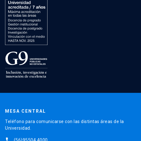
MESA CENTRAL
Teléfono para comunicarse con las distintas áreas de la
Universidad.
phone
(56)95504 4000