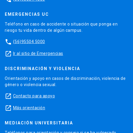
EMERGENCIAS UC
Teléfono en caso de accidente o situación que ponga en
riesgo tu vida dentro de algún campus.
phone
(56)95504 5000
launch
Ir al sitio de Emergencias
DISCRIMINACIÓN Y VIOLENCIA
Orientación y apoyo en casos de discriminación, violencia de
género o violencia sexual.
launch
Contacto para apoyo
launch
Más orientación
MEDIACIÓN UNIVERSITARIA
Teléfonos para orientación y consejo si se ha vulnerado