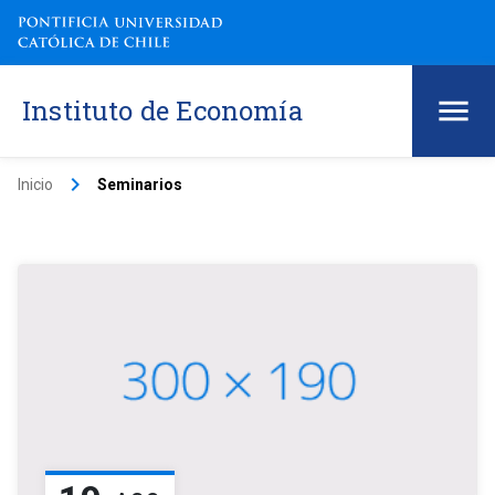
Instituto de Economía
keyboard_arrow_right
Inicio
Seminarios