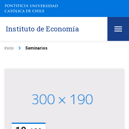
Instituto de Economía
keyboard_arrow_right
Inicio
Seminarios