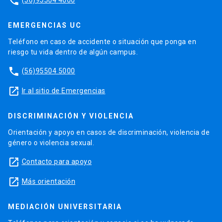
phone
EMERGENCIAS UC
Teléfono en caso de accidente o situación que ponga en
riesgo tu vida dentro de algún campus.
phone
(56)95504 5000
launch
Ir al sitio de Emergencias
DISCRIMINACIÓN Y VIOLENCIA
Orientación y apoyo en casos de discriminación, violencia de
género o violencia sexual.
launch
Contacto para apoyo
launch
Más orientación
MEDIACIÓN UNIVERSITARIA