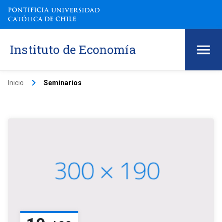
Instituto de Economía
keyboard_arrow_right
Inicio
Seminarios