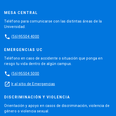
MESA CENTRAL
Teléfono para comunicarse con las distintas áreas de la
Universidad.
phone
(56)95504 4000
EMERGENCIAS UC
Teléfono en caso de accidente o situación que ponga en
riesgo tu vida dentro de algún campus.
phone
(56)95504 5000
launch
Ir al sitio de Emergencias
DISCRIMINACIÓN Y VIOLENCIA
Orientación y apoyo en casos de discriminación, violencia de
género o violencia sexual.