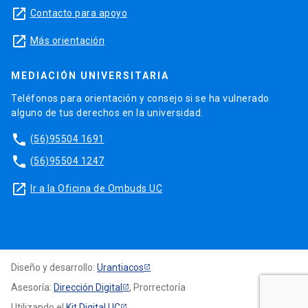
launch
Contacto para apoyo
launch
Más orientación
MEDIACIÓN UNIVERSITARIA
Teléfonos para orientación y consejo si se ha vulnerado
alguno de tus derechos en la universidad.
phone
(56)95504 1691
phone
(56)95504 1247
launch
Ir a la Oficina de Ombuds UC
Diseño y desarrollo:
Urantiacos
Asesoría:
Dirección Digital
, Prorrectoría
Utilizando el
Kit Digital UC