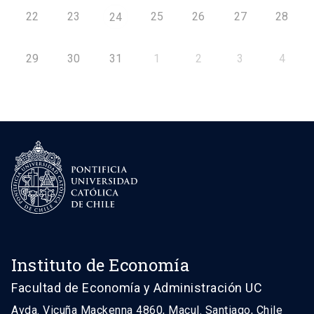
22
23
25
26
27
28
24
29
30
31
1
2
3
4
Instituto de Economía
Facultad de Economía y Administración UC
Avda. Vicuña Mackenna 4860, Macul. Santiago, Chile