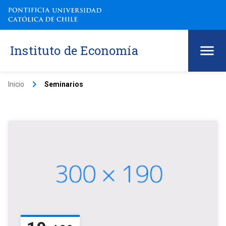
Instituto de Economía
keyboard_arrow_right
Inicio
Seminarios