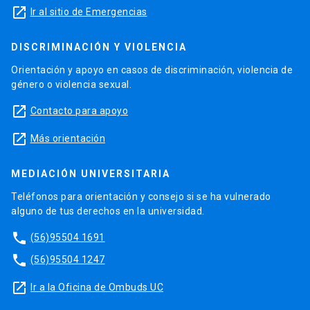
launch
Ir al sitio de Emergencias
DISCRIMINACIÓN Y VIOLENCIA
Orientación y apoyo en casos de discriminación, violencia de
género o violencia sexual.
launch
Contacto para apoyo
launch
Más orientación
MEDIACIÓN UNIVERSITARIA
Teléfonos para orientación y consejo si se ha vulnerado
alguno de tus derechos en la universidad.
phone
(56)95504 1691
phone
(56)95504 1247
launch
Ir a la Oficina de Ombuds UC