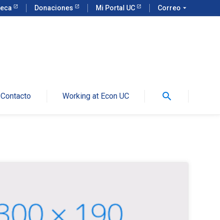
teca
Donaciones
Mi Portal UC
Correo
arrow_drop_down
search
Contacto
Working at Econ UC