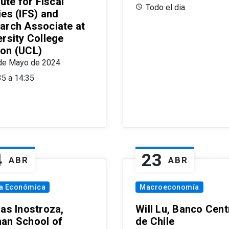
tute for Fiscal
Todo el dia.
ies (IFS) and
arch Associate at
ersity College
on (UCL)
de Mayo de 2024
35 a 14:35
4
23
ABR
ABR
ía Económica
Macroeconomía
las Inostroza,
Will Lu, Banco Cent
an School of
de Chile