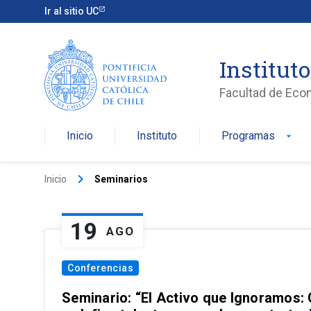
Ir al sitio UC
Institut
Facultad de Eco
Inicio
Instituto
Programas
arrow_drop_down
keyboard_arrow_right
Inicio
Seminarios
19
AGO
Conferencias
Seminario: “El Activo que Ignoramos: