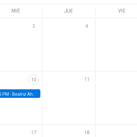
MIÉ
JUE
VIE
3
4
11
10
5 PM -
Beatriz Ahumada, PhD candidate, Universidad de Pittsburgh
17
18