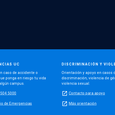
NCIAS UC
DISCRIMINACIÓN Y VIOL
n caso de accidente o
Orientación y apoyo en casos 
que ponga en riesgo tu vida
discriminación, violencia de g
 algún campus.
violencia sexual.
launch
5504 5000
Contacto para apoyo
launch
sitio de Emergencias
Más orientación