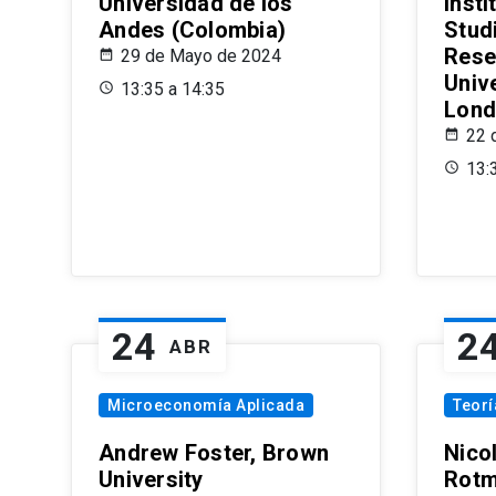
Universidad de los
Insti
Andes (Colombia)
Stud
Rese
29 de Mayo de 2024
Univ
13:35 a 14:35
Lond
22 
13:
24
2
ABR
Microeconomía Aplicada
Teor
Andrew Foster, Brown
Nico
University
Rotm