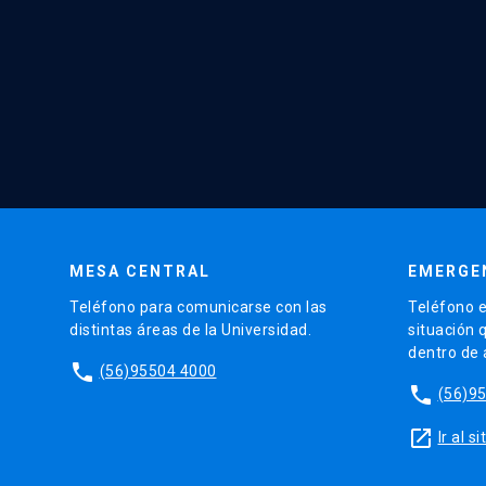
MESA CENTRAL
EMERGE
Teléfono para comunicarse con las
Teléfono e
distintas áreas de la Universidad.
situación 
dentro de
phone
(56)95504 4000
phone
(56)9
launch
Ir al 