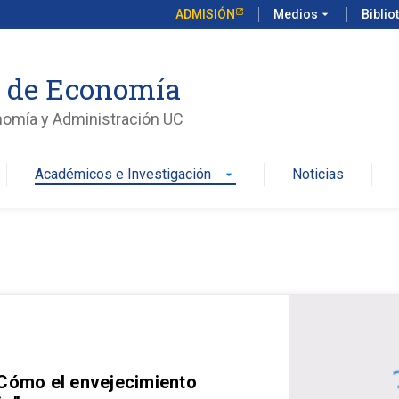
ADMISIÓN
Medios
arrow_drop_down
Biblio
o de Economía
nomía y Administración UC
Académicos e Investigación
Noticias
arrow_drop_down
 Cómo el envejecimiento