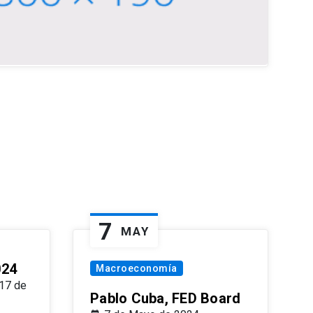
7
MAY
024
Macroeconomía
17 de
Pablo Cuba, FED Board