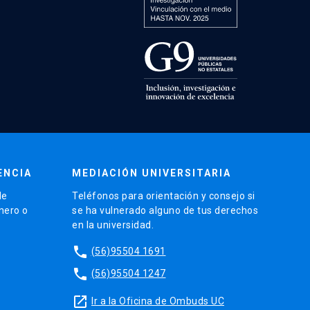
ENCIA
MEDIACIÓN UNIVERSITARIA
de
Teléfonos para orientación y consejo si
énero o
se ha vulnerado alguno de tus derechos
en la universidad.
phone
(56)95504 1691
phone
(56)95504 1247
launch
Ir a la Oficina de Ombuds UC