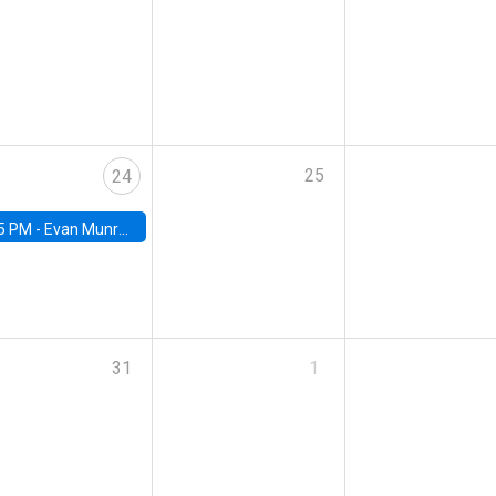
25
24
5 PM -
Evan Munro, Neyman Visiting Assistant Professor in the Department of Statistics at UC Berkeley
31
1