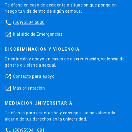
Teléfono en caso de accidente o situación que ponga en
riesgo tu vida dentro de algún campus.
phone
(56)95504 5000
launch
Ir al sitio de Emergencias
DISCRIMINACIÓN Y VIOLENCIA
Orientación y apoyo en casos de discriminación, violencia de
género o violencia sexual.
launch
Contacto para apoyo
launch
Más orientación
MEDIACIÓN UNIVERSITARIA
Teléfonos para orientación y consejo si se ha vulnerado
alguno de tus derechos en la universidad.
phone
(56)95504 1691