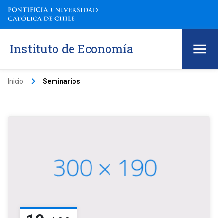
Instituto de Economía
keyboard_arrow_right
Inicio
Seminarios