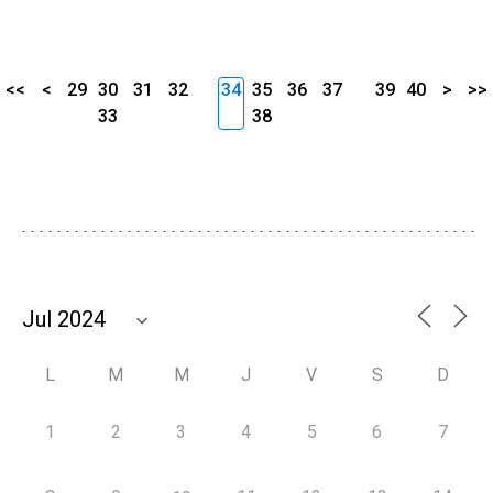
<<
<
29
30
31
32
34
35
36
37
39
40
>
>>
33
38
L
M
M
J
V
S
D
1
2
3
4
5
6
7