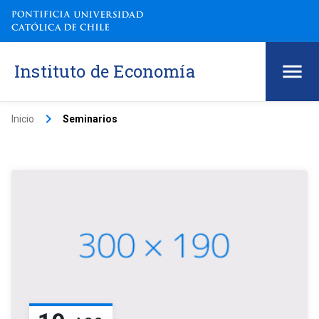
Instituto de Economía
keyboard_arrow_right
Inicio
Seminarios