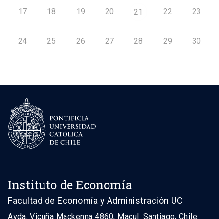
17
18
19
20
22
23
21
24
25
26
27
28
29
30
Instituto de Economía
Facultad de Economía y Administración UC
Avda. Vicuña Mackenna 4860, Macul. Santiago, Chile