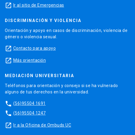
launch
Ir al sitio de Emergencias
DISCRIMINACIÓN Y VIOLENCIA
Orientación y apoyo en casos de discriminación, violencia de
género o violencia sexual.
launch
Contacto para apoyo
launch
Más orientación
MEDIACIÓN UNIVERSITARIA
Teléfonos para orientación y consejo si se ha vulnerado
alguno de tus derechos en la universidad.
phone
(56)95504 1691
phone
(56)95504 1247
launch
Ir a la Oficina de Ombuds UC