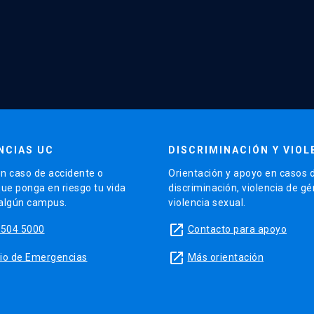
NCIAS UC
DISCRIMINACIÓN Y VIOL
n caso de accidente o
Orientación y apoyo en casos 
que ponga en riesgo tu vida
discriminación, violencia de g
 algún campus.
violencia sexual.
launch
5504 5000
Contacto para apoyo
launch
sitio de Emergencias
Más orientación