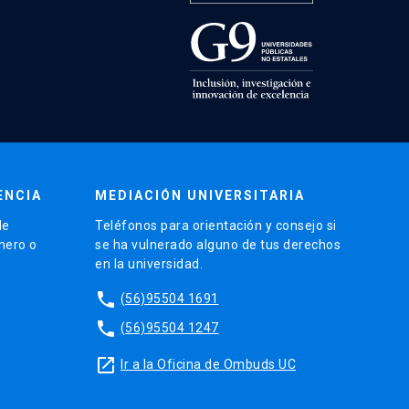
ENCIA
MEDIACIÓN UNIVERSITARIA
de
Teléfonos para orientación y consejo si
énero o
se ha vulnerado alguno de tus derechos
en la universidad.
phone
(56)95504 1691
phone
(56)95504 1247
launch
Ir a la Oficina de Ombuds UC