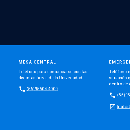
MESA CENTRAL
EMERGE
Teléfono para comunicarse con las
Teléfono e
distintas áreas de la Universidad.
situación 
dentro de
phone
(56)95504 4000
phone
(56)9
launch
Ir al 