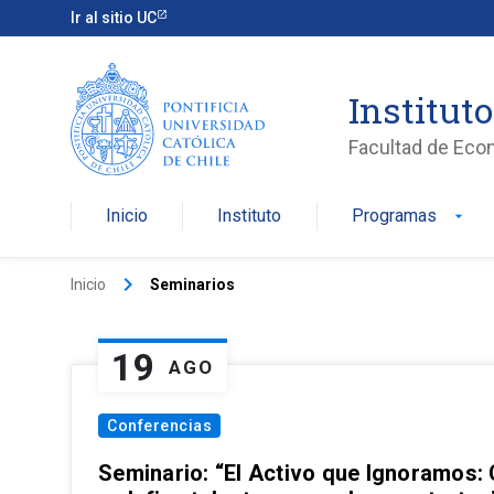
Ir al sitio UC
Institut
Facultad de Eco
Inicio
Instituto
Programas
arrow_drop_down
keyboard_arrow_right
Inicio
Seminarios
19
AGO
Conferencias
Seminario: “El Activo que Ignoramos: