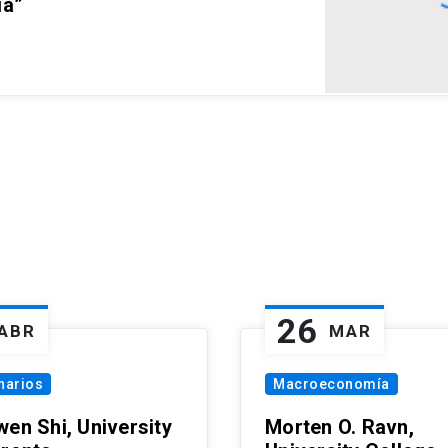
ia”
26
ABR
MAR
narios
Macroeconomía
wen Shi, University
Morten O. Ravn,