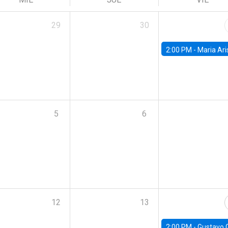
29
30
2:00 PM -
Maria Aristizabal-Ramirez, FED
5
6
12
13
2:00 PM -
Gustavo González - Banco Central d