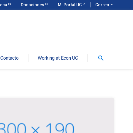
teca
Donaciones
Mi Portal UC
Correo
arrow_drop_down
search
Contacto
Working at Econ UC