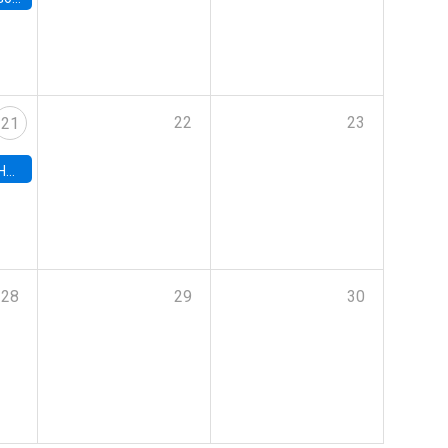
22
23
21
hile
28
29
30