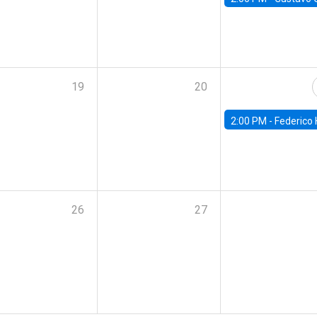
19
20
2:00 PM -
Federico Huneeus - Banco Central de C
26
27