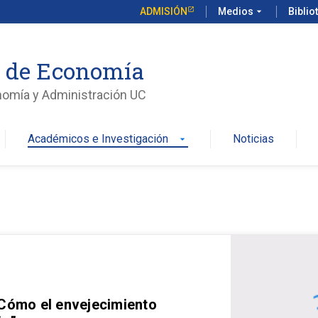
ADMISIÓN
Medios
arrow_drop_down
Biblio
o de Economía
nomía y Administración UC
Académicos e Investigación
Noticias
arrow_drop_down
 Cómo el envejecimiento