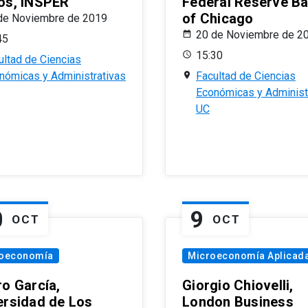
os, INSPER
Federal Reserve B
of Chicago
de Noviembre de 2019
20 de Noviembre de 2
45
15:30
ultad de Ciencias
nómicas y Administrativas
Facultad de Ciencias
Económicas y Administ
UC
0
9
OCT
OCT
oeconomía
Microeconomía Aplicad
ro García,
Giorgio Chiovelli,
ersidad de Los
London Business