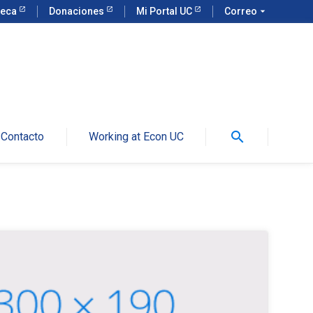
teca
Donaciones
Mi Portal UC
Correo
arrow_drop_down
search
Contacto
Working at Econ UC