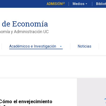
ADMISIÓN
Medios
arrow_drop_down
Biblio
o de Economía
nomía y Administración UC
Académicos e Investigación
Noticias
arrow_drop_down
 Cómo el envejecimiento