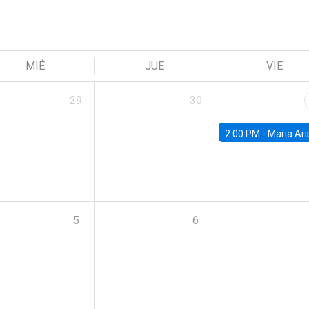
MIÉ
JUE
VIE
29
30
2:00 PM -
Maria Aristizabal-Ramirez, FED
5
6