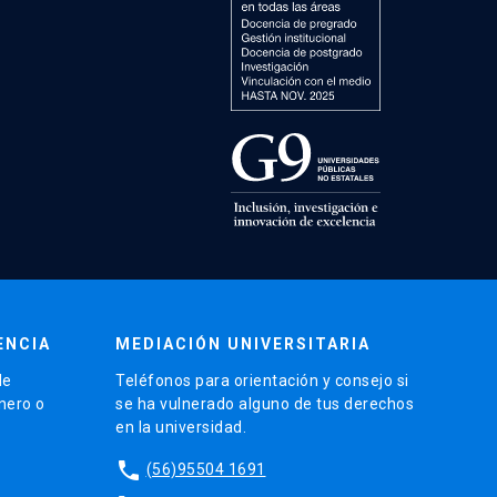
ENCIA
MEDIACIÓN UNIVERSITARIA
de
Teléfonos para orientación y consejo si
énero o
se ha vulnerado alguno de tus derechos
en la universidad.
phone
(56)95504 1691