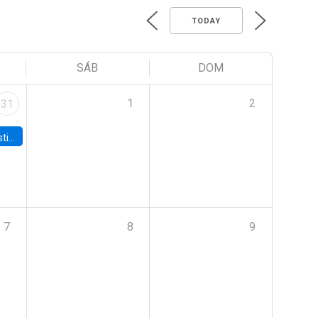
TODAY
SÁB
DOM
1
2
31
 Board
7
8
9