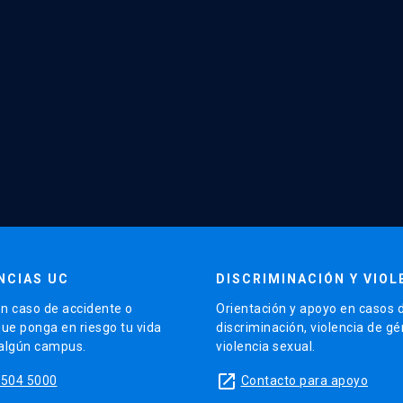
NCIAS UC
DISCRIMINACIÓN Y VIOL
n caso de accidente o
Orientación y apoyo en casos 
que ponga en riesgo tu vida
discriminación, violencia de g
 algún campus.
violencia sexual.
launch
5504 5000
Contacto para apoyo