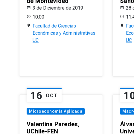
de Montevideo
Sant
3 de Diciembre de 2019
28 
10:00
11:
Facultad de Ciencias
Fac
Económicas y Administrativas
Eco
UC
UC
16
1
OCT
Microeconomía Aplicada
Macr
Valentina Paredes,
Álva
UChile-FEN
Univ