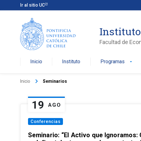
Ir al sitio UC
Institut
Facultad de Eco
Inicio
Instituto
Programas
arrow_drop_down
keyboard_arrow_right
Inicio
Seminarios
19
AGO
Conferencias
Seminario: “El Activo que Ignoramos: