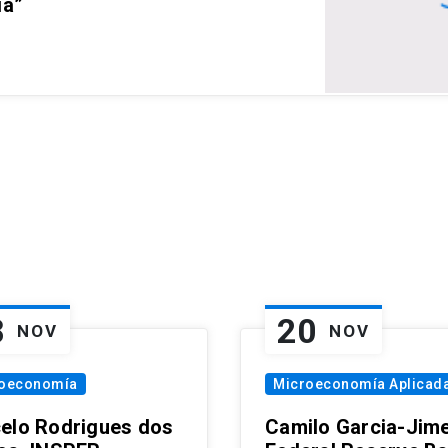
ia”
8
20
NOV
NOV
oeconomía
Microeconomía Aplicad
elo Rodrigues dos
Camilo Garcia-Jim