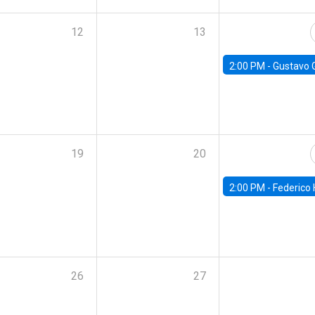
12
13
2:00 PM -
Gustavo González - Banco Central d
19
20
2:00 PM -
Federico Huneeus - Banco Central de C
26
27