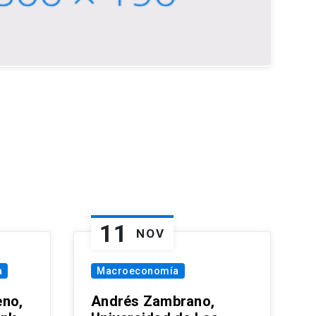
11
NOV
a
Macroeconomía
eno,
Andrés Zambrano,