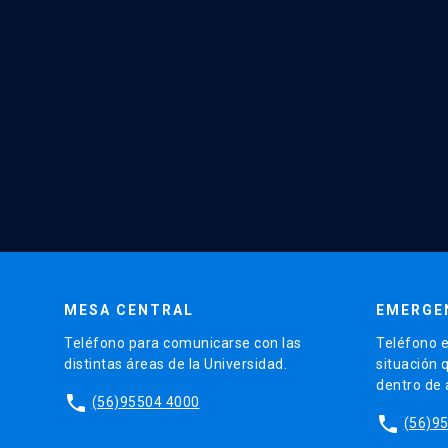
MESA CENTRAL
EMERGE
Teléfono para comunicarse con las
Teléfono e
distintas áreas de la Universidad.
situación 
dentro de
phone
(56)95504 4000
phone
(56)9