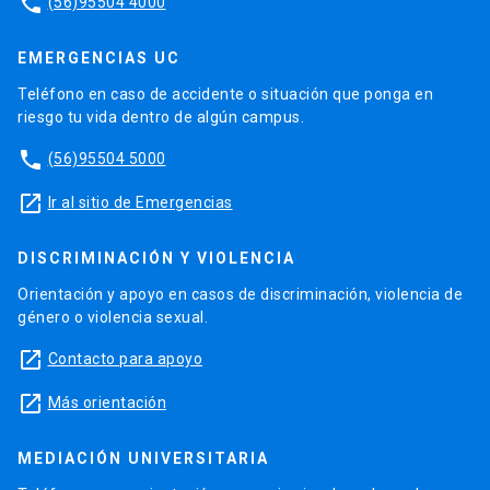
phone
(56)95504 4000
EMERGENCIAS UC
Teléfono en caso de accidente o situación que ponga en
riesgo tu vida dentro de algún campus.
phone
(56)95504 5000
launch
Ir al sitio de Emergencias
DISCRIMINACIÓN Y VIOLENCIA
Orientación y apoyo en casos de discriminación, violencia de
género o violencia sexual.
launch
Contacto para apoyo
launch
Más orientación
MEDIACIÓN UNIVERSITARIA