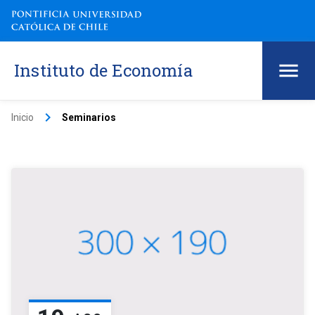
Instituto de Economía
keyboard_arrow_right
Inicio
Seminarios