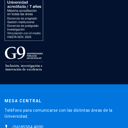
MESA CENTRAL
Teléfono para comunicarse con las distintas áreas de la
Universidad.
phone
(56)95504 4000