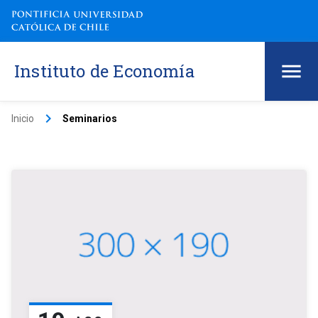
Instituto de Economía
keyboard_arrow_right
Inicio
Seminarios