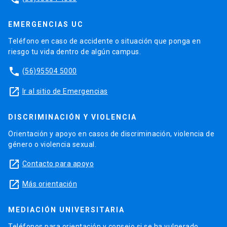
EMERGENCIAS UC
Teléfono en caso de accidente o situación que ponga en
riesgo tu vida dentro de algún campus.
phone
(56)95504 5000
launch
Ir al sitio de Emergencias
DISCRIMINACIÓN Y VIOLENCIA
Orientación y apoyo en casos de discriminación, violencia de
género o violencia sexual.
launch
Contacto para apoyo
launch
Más orientación
MEDIACIÓN UNIVERSITARIA
Teléfonos para orientación y consejo si se ha vulnerado