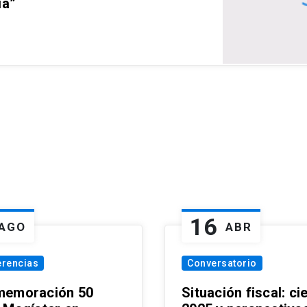
ia”
16
AGO
ABR
erencias
Conversatorio
emoración 50
Situación fiscal: ci