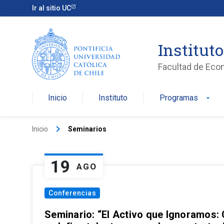
Ir al sitio UC
Institut
Facultad de Eco
Inicio
Instituto
Programas
arrow_drop_down
keyboard_arrow_right
Inicio
Seminarios
19
AGO
Conferencias
Seminario: “El Activo que Ignoramos: