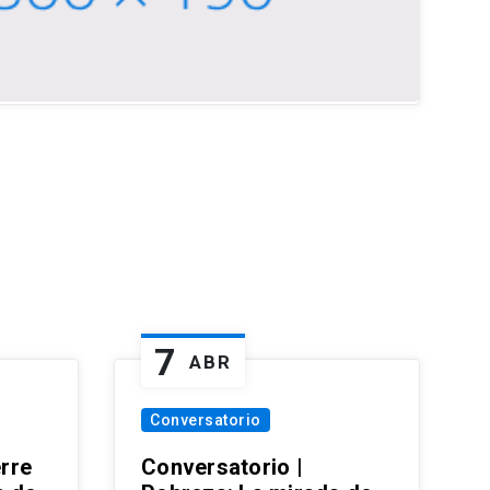
7
ABR
Conversatorio
erre
Conversatorio |