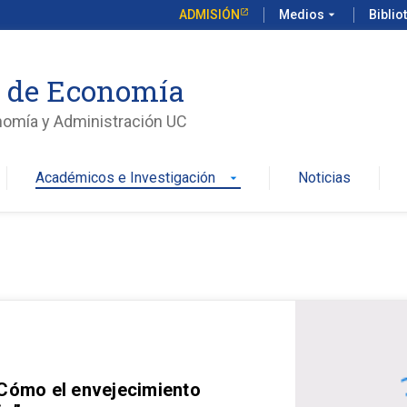
ADMISIÓN
Medios
arrow_drop_down
Biblio
o de Economía
nomía y Administración UC
Académicos e Investigación
Noticias
arrow_drop_down
 Cómo el envejecimiento