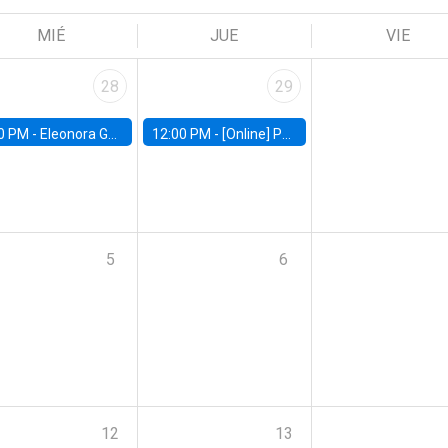
MIÉ
JUE
VIE
28
29
0 PM -
Eleonora Guarnieri, Exeter University
12:00 PM -
[Online] Pablo Slutzky, University of Maryland
5
6
12
13