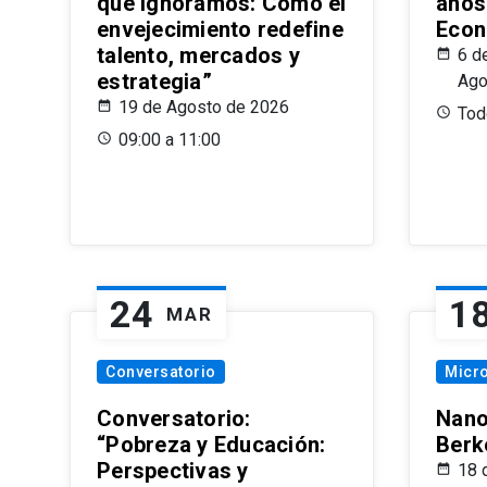
que Ignoramos: Cómo el
años
envejecimiento redefine
Econ
talento, mercados y
6 d
estrategia”
Ago
19 de Agosto de 2026
Todo
09:00 a 11:00
24
1
MAR
Conversatorio
Micr
Conversatorio:
Nano
“Pobreza y Educación:
Berk
Perspectivas y
18 