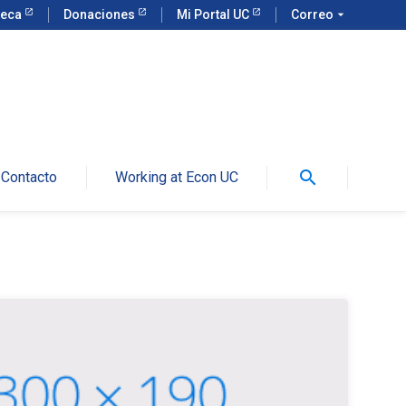
teca
Donaciones
Mi Portal UC
Correo
arrow_drop_down
search
Contacto
Working at Econ UC