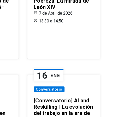
s de
Pobreza: La mirada de
6–
León XIV
7 de Abril de 2026
13:30 a 14:50
16
ENE
Conversatorio
[Conversatorio] AI and
Reskilling | La evolución
 en
del trabajo en la era de