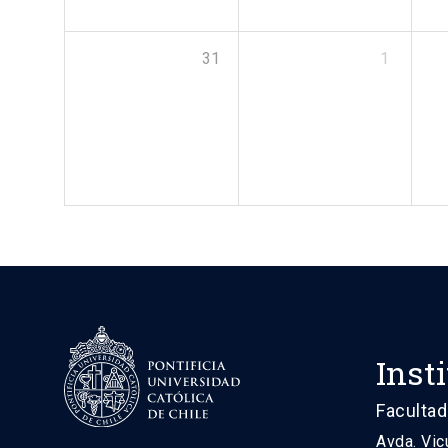
31
1
Inst
Facultad
Avda. Vic