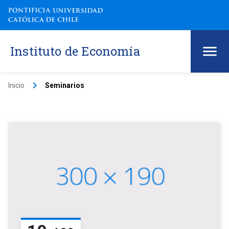
Instituto de Economía
keyboard_arrow_right
Inicio
Seminarios