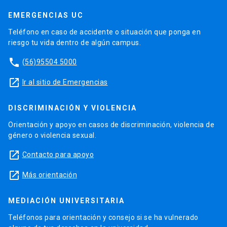
EMERGENCIAS UC
Teléfono en caso de accidente o situación que ponga en
riesgo tu vida dentro de algún campus.
phone
(56)95504 5000
launch
Ir al sitio de Emergencias
DISCRIMINACIÓN Y VIOLENCIA
Orientación y apoyo en casos de discriminación, violencia de
género o violencia sexual.
launch
Contacto para apoyo
launch
Más orientación
MEDIACIÓN UNIVERSITARIA
Teléfonos para orientación y consejo si se ha vulnerado