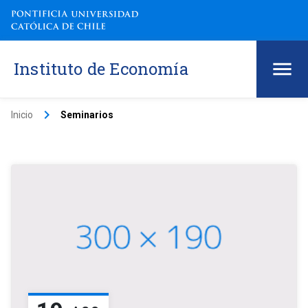
Instituto de Economía
keyboard_arrow_right
Inicio
Seminarios