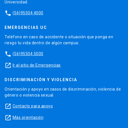
Universidad.
phone
(56)95504 4000
EMERGENCIAS UC
Teléfono en caso de accidente o situación que ponga en
riesgo tu vida dentro de algún campus.
phone
(56)95504 5000
launch
Ir al sitio de Emergencias
DISCRIMINACIÓN Y VIOLENCIA
Orientación y apoyo en casos de discriminación, violencia de
género o violencia sexual.
launch
Contacto para apoyo
launch
Más orientación