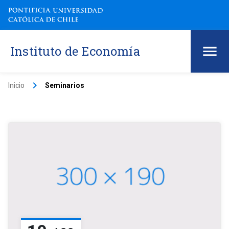
Instituto de Economía
keyboard_arrow_right
Inicio
Seminarios