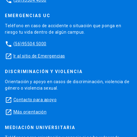
phone
EMERGENCIAS UC
Teléfono en caso de accidente o situación que ponga en
riesgo tu vida dentro de algún campus.
phone
(56)95504 5000
launch
Ir al sitio de Emergencias
DISCRIMINACIÓN Y VIOLENCIA
Orientación y apoyo en casos de discriminación, violencia de
género o violencia sexual.
launch
Contacto para apoyo
launch
Más orientación
MEDIACIÓN UNIVERSITARIA