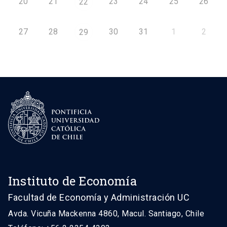
20
21
23
24
25
26
22
27
28
30
31
1
2
29
Instituto de Economía
Facultad de Economía y Administración UC
Avda. Vicuña Mackenna 4860, Macul. Santiago, Chile