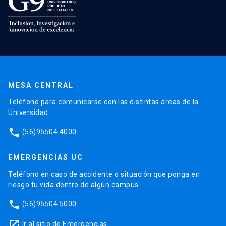
MESA CENTRAL
Teléfono para comunicarse con las distintas áreas de la
Universidad.
phone
(56)95504 4000
EMERGENCIAS UC
Teléfono en caso de accidente o situación que ponga en
riesgo tu vida dentro de algún campus.
phone
(56)95504 5000
launch
Ir al sitio de Emergencias