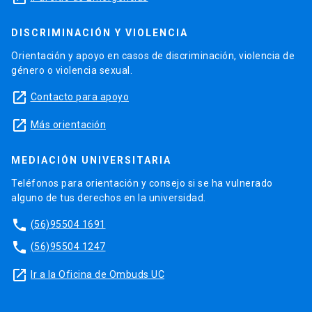
DISCRIMINACIÓN Y VIOLENCIA
Orientación y apoyo en casos de discriminación, violencia de
género o violencia sexual.
launch
Contacto para apoyo
launch
Más orientación
MEDIACIÓN UNIVERSITARIA
Teléfonos para orientación y consejo si se ha vulnerado
alguno de tus derechos en la universidad.
phone
(56)95504 1691
phone
(56)95504 1247
launch
Ir a la Oficina de Ombuds UC