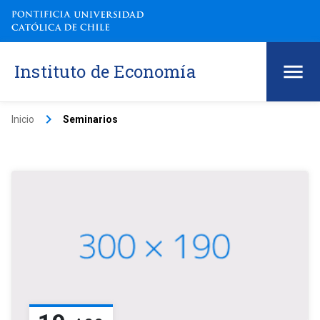
Instituto de Economía
keyboard_arrow_right
Inicio
Seminarios