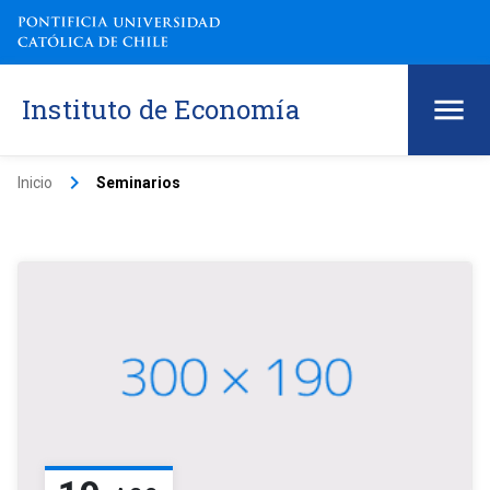
Instituto de Economía
keyboard_arrow_right
Inicio
Seminarios