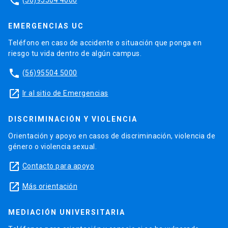
phone
EMERGENCIAS UC
Teléfono en caso de accidente o situación que ponga en
riesgo tu vida dentro de algún campus.
phone
(56)95504 5000
launch
Ir al sitio de Emergencias
DISCRIMINACIÓN Y VIOLENCIA
Orientación y apoyo en casos de discriminación, violencia de
género o violencia sexual.
launch
Contacto para apoyo
launch
Más orientación
MEDIACIÓN UNIVERSITARIA