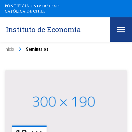
Instituto de Economía
keyboard_arrow_right
Inicio
Seminarios