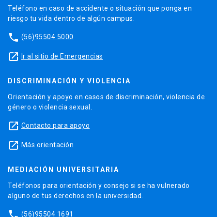
Teléfono en caso de accidente o situación que ponga en
riesgo tu vida dentro de algún campus.
phone
(56)95504 5000
launch
Ir al sitio de Emergencias
DISCRIMINACIÓN Y VIOLENCIA
Orientación y apoyo en casos de discriminación, violencia de
género o violencia sexual.
launch
Contacto para apoyo
launch
Más orientación
MEDIACIÓN UNIVERSITARIA
Teléfonos para orientación y consejo si se ha vulnerado
alguno de tus derechos en la universidad.
phone
(56)95504 1691