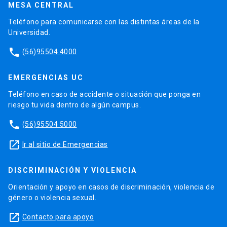
MESA CENTRAL
Teléfono para comunicarse con las distintas áreas de la
Universidad.
phone
(56)95504 4000
EMERGENCIAS UC
Teléfono en caso de accidente o situación que ponga en
riesgo tu vida dentro de algún campus.
phone
(56)95504 5000
launch
Ir al sitio de Emergencias
DISCRIMINACIÓN Y VIOLENCIA
Orientación y apoyo en casos de discriminación, violencia de
género o violencia sexual.
launch
Contacto para apoyo