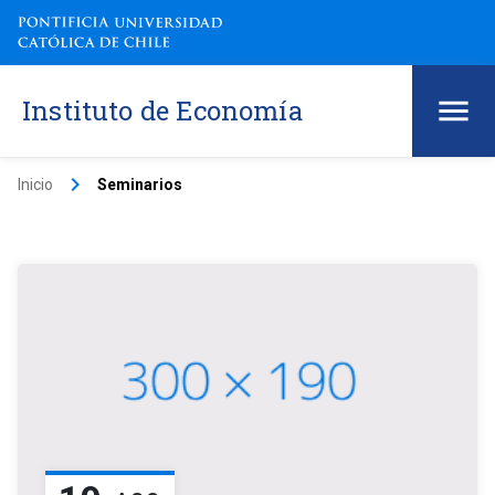
Instituto de Economía
keyboard_arrow_right
Inicio
Seminarios