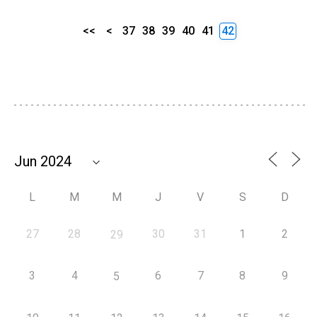
<<
<
37
38
39
40
41
42
L
M
M
J
V
S
D
27
28
30
31
1
2
29
3
4
6
7
8
9
5