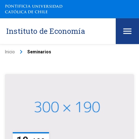
Instituto de Economía
keyboard_arrow_right
Inicio
Seminarios