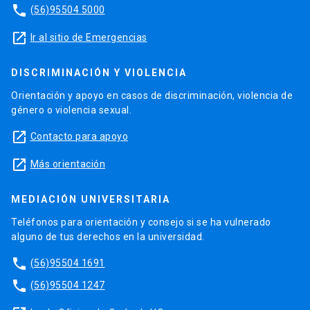
phone
(56)95504 5000
launch
Ir al sitio de Emergencias
DISCRIMINACIÓN Y VIOLENCIA
Orientación y apoyo en casos de discriminación, violencia de
género o violencia sexual.
launch
Contacto para apoyo
launch
Más orientación
MEDIACIÓN UNIVERSITARIA
Teléfonos para orientación y consejo si se ha vulnerado
alguno de tus derechos en la universidad.
phone
(56)95504 1691
phone
(56)95504 1247