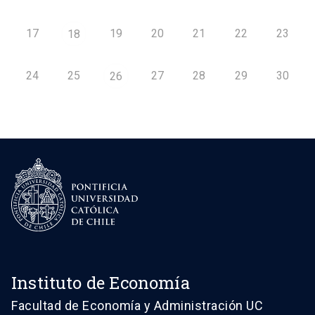
17
19
20
21
22
23
18
24
25
27
28
29
30
26
Instituto de Economía
Facultad de Economía y Administración UC