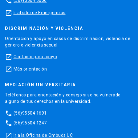
phone
(56)95504 5000
launch
Ir al sitio de Emergencias
DISCRIMINACIÓN Y VIOLENCIA
Orientación y apoyo en casos de discriminación, violencia de
género o violencia sexual.
launch
Contacto para apoyo
launch
Más orientación
MEDIACIÓN UNIVERSITARIA
Teléfonos para orientación y consejo si se ha vulnerado
alguno de tus derechos en la universidad.
phone
(56)95504 1691
phone
(56)95504 1247
launch
Ir a la Oficina de Ombuds UC