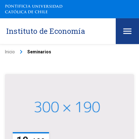
Instituto de Economía
keyboard_arrow_right
Inicio
Seminarios