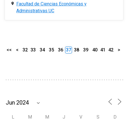
Facultad de Ciencias Económicas y
Administrativas UC
<<
<
32
33
34
35
36
37
38
39
40
41
42
>
L
M
M
J
V
S
D