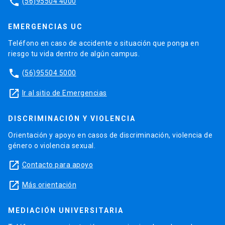
phone
(56)95504 4000
EMERGENCIAS UC
Teléfono en caso de accidente o situación que ponga en
riesgo tu vida dentro de algún campus.
phone
(56)95504 5000
launch
Ir al sitio de Emergencias
DISCRIMINACIÓN Y VIOLENCIA
Orientación y apoyo en casos de discriminación, violencia de
género o violencia sexual.
launch
Contacto para apoyo
launch
Más orientación
MEDIACIÓN UNIVERSITARIA