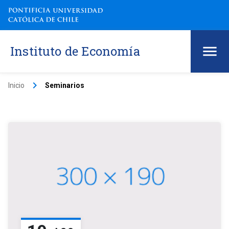
Instituto de Economía
keyboard_arrow_right
Inicio
Seminarios