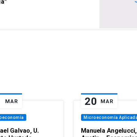
ia”
1
20
MAR
MAR
oeconomía
Microeconomía Aplicad
ael Galvao, U.
Manuela Angelucci,