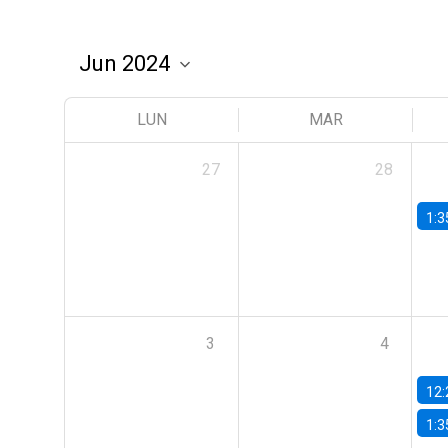
LUN
MAR
27
28
1:3
3
4
12:
1:3