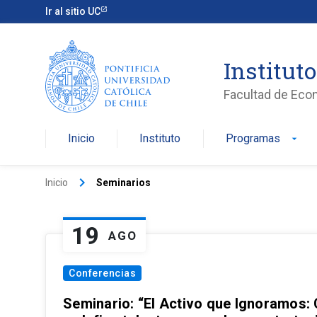
Ir al sitio UC
Institut
Facultad de Eco
Inicio
Instituto
Programas
arrow_drop_down
keyboard_arrow_right
Inicio
Seminarios
19
AGO
Conferencias
Seminario: “El Activo que Ignoramos: