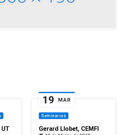
19
MAR
a
Seminarios
 UT
Gerard Llobet, CEMFI