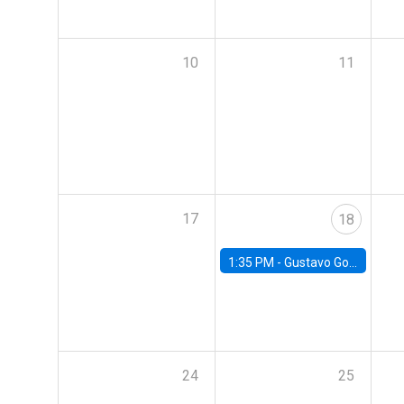
10
11
17
18
1:35 PM -
Gustavo González, Banco Central de Chile
24
25