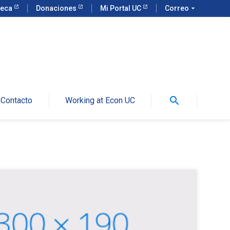
teca
Donaciones
Mi Portal UC
Correo
arrow_drop_down
search
Contacto
Working at Econ UC