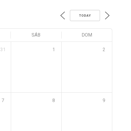
TODAY
SÁB
DOM
31
1
2
7
8
9