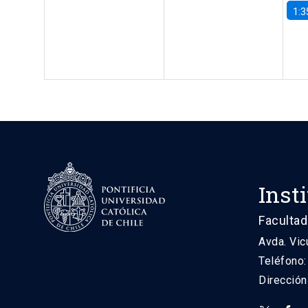
1:3
Inst
Facultad
Avda. Vic
Teléfono
Direcció