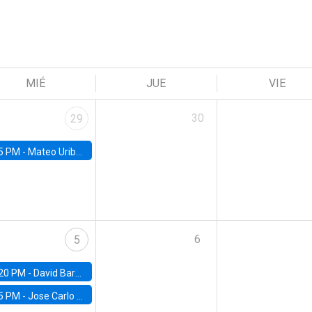
MIÉ
JUE
VIE
30
29
5 PM -
Mateo Uribe-Castro, Universidad de los Andes (Colombia)
6
5
20 PM -
David Bardey, Universidad de los Andes - CEDE
5 PM -
Jose Carlo Bermudez, UC (ME) & World Bank