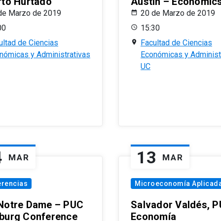
rto Hurtado
Austin – Economic
de Marzo de 2019
20 de Marzo de 2019
00
15:30
ultad de Ciencias
Facultad de Ciencias
nómicas y Administrativas
Económicas y Administ
UC
4
13
MAR
MAR
erencias
Microeconomía Aplicad
Notre Dame – PUC
Salvador Valdés, 
burg Conference
Economía