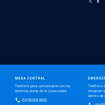
MESA CENTRAL
EMERGE
Teléfono para comunicarse con las
Teléfono e
distintas áreas de la Universidad.
situación 
dentro de
phone
(56)95504 4000
phone
(56)9