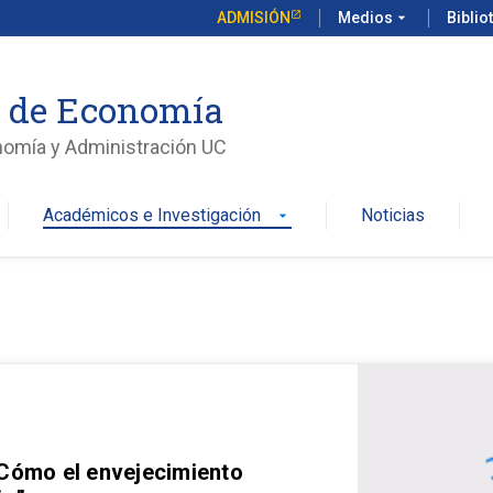
ADMISIÓN
Medios
arrow_drop_down
Biblio
o de Economía
nomía y Administración UC
Académicos e Investigación
Noticias
arrow_drop_down
 Cómo el envejecimiento