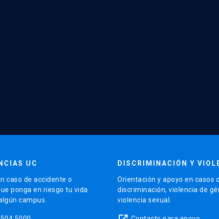
NCIAS UC
DISCRIMINACIÓN Y VIOL
n caso de accidente o
Orientación y apoyo en casos 
que ponga en riesgo tu vida
discriminación, violencia de g
 algún campus.
violencia sexual.
launch
5504 5000
Contacto para apoyo