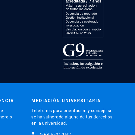
ENCIA
MEDIACIÓN UNIVERSITARIA
de
Teléfonos para orientación y consejo si
énero o
se ha vulnerado alguno de tus derechos
en la universidad.
phone
(56)95504 1691