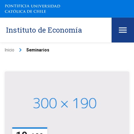
Instituto de Economía
keyboard_arrow_right
Inicio
Seminarios