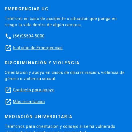
EMERGENCIAS UC
Teléfono en caso de accidente o situación que ponga en
riesgo tu vida dentro de algún campus.
phone
(56)95504 5000
launch
Ir al sitio de Emergencias
DISCRIMINACIÓN Y VIOLENCIA
Orientación y apoyo en casos de discriminación, violencia de
género o violencia sexual.
launch
Contacto para apoyo
launch
Más orientación
MEDIACIÓN UNIVERSITARIA
Teléfonos para orientación y consejo si se ha vulnerado