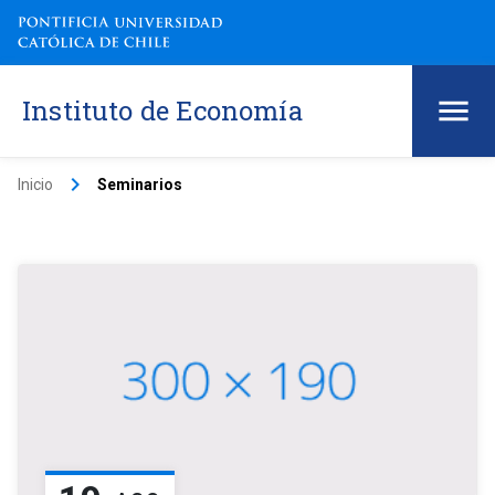
Instituto de Economía
keyboard_arrow_right
Inicio
Seminarios