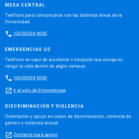
MESA CENTRAL
Teléfono para comunicarse con las distintas áreas de la
Universidad.
phone
(56)95504 4000
EMERGENCIAS UC
Teléfono en caso de accidente o situación que ponga en
riesgo tu vida dentro de algún campus.
phone
(56)95504 5000
launch
Ir al sitio de Emergencias
DISCRIMINACIÓN Y VIOLENCIA
Orientación y apoyo en casos de discriminación, violencia de
género o violencia sexual.
launch
Contacto para apoyo