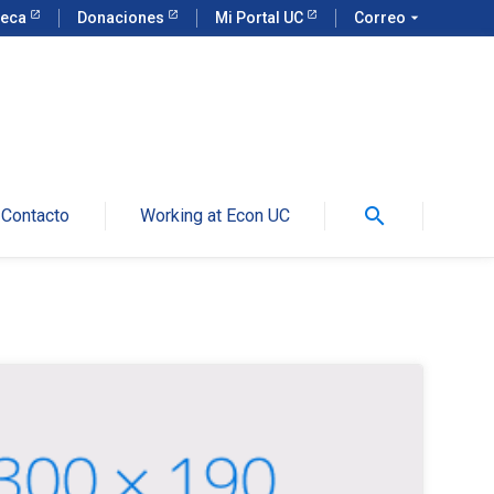
teca
Donaciones
Mi Portal UC
Correo
arrow_drop_down
search
Contacto
Working at Econ UC