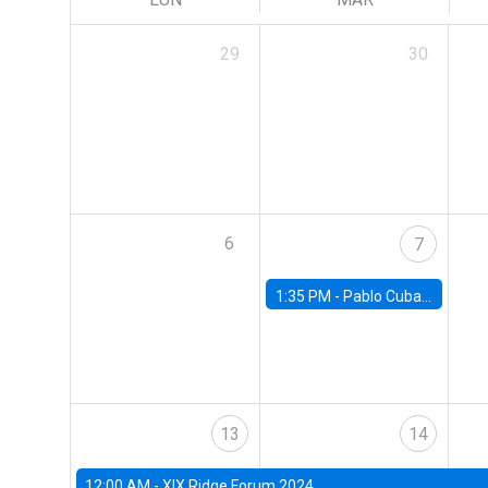
29
30
6
7
1:35 PM -
Pablo Cuba, FED Board
13
14
12:00 AM -
XIX Ridge Forum 2024