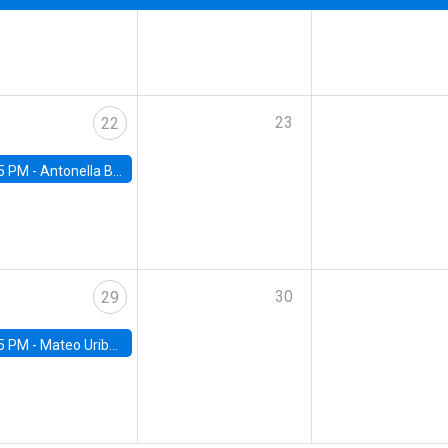
23
22
5 PM -
Antonella Bancalari, Institute for Fiscal Studies (IFS) and Research Associate at University College London (UCL)
30
29
5 PM -
Mateo Uribe-Castro, Universidad de los Andes (Colombia)