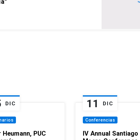
ia”
5
11
DIC
DIC
narios
Conferencias
r Heumann, PUC
IV Annual Santiago