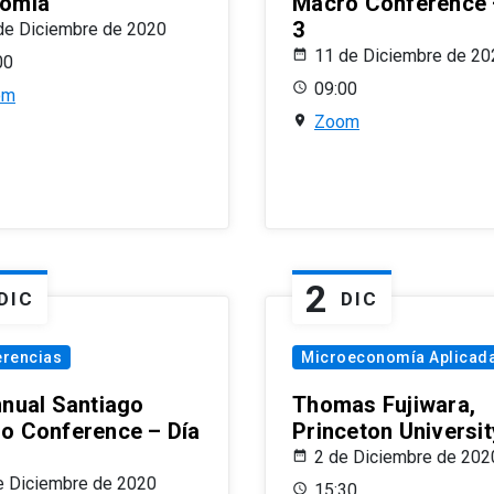
omía
Macro Conference 
3
de Diciembre de 2020
11 de Diciembre de 20
00
09:00
om
Zoom
2
DIC
DIC
erencias
Microeconomía Aplicad
nnual Santiago
Thomas Fujiwara,
o Conference – Día
Princeton Universit
2 de Diciembre de 202
e Diciembre de 2020
15:30