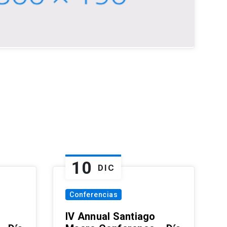
10
DIC
Conferencias
IV Annual Santiago