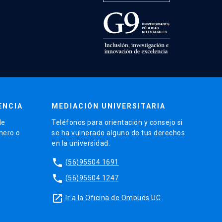
ENCIA
MEDIACIÓN UNIVERSITARIA
de
Teléfonos para orientación y consejo si
énero o
se ha vulnerado alguno de tus derechos
en la universidad.
phone
(56)95504 1691
phone
(56)95504 1247
launch
Ir a la Oficina de Ombuds UC