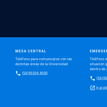
MESA CENTRAL
EMERGE
Teléfono para comunicarse con las
Teléfono e
distintas áreas de la Universidad.
situación 
dentro de
phone
(56)95504 4000
phone
(56)9
launch
Ir al 