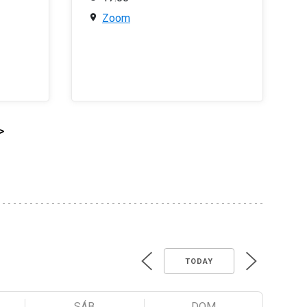
Zoom
>
TODAY
SÁB
DOM