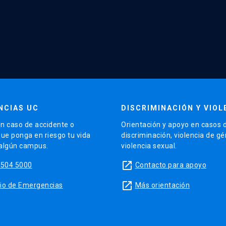
NCIAS UC
DISCRIMINACIÓN Y VIOL
n caso de accidente o
Orientación y apoyo en casos 
que ponga en riesgo tu vida
discriminación, violencia de g
 algún campus.
violencia sexual.
launch
5504 5000
Contacto para apoyo
launch
sitio de Emergencias
Más orientación