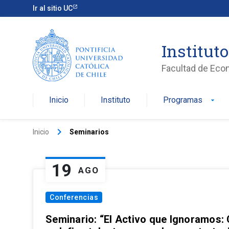
Ir al sitio UC
Institut
Facultad de Eco
Inicio
Instituto
Programas
arrow_drop_down
keyboard_arrow_right
Inicio
Seminarios
19
AGO
Conferencias
Seminario: “El Activo que Ignoramos: