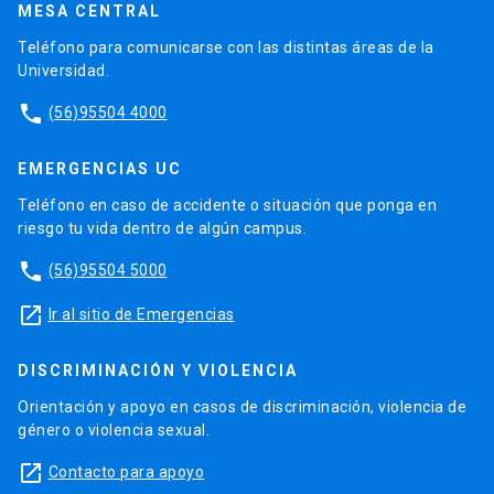
MESA CENTRAL
Teléfono para comunicarse con las distintas áreas de la
Universidad.
phone
(56)95504 4000
EMERGENCIAS UC
Teléfono en caso de accidente o situación que ponga en
riesgo tu vida dentro de algún campus.
phone
(56)95504 5000
launch
Ir al sitio de Emergencias
DISCRIMINACIÓN Y VIOLENCIA
Orientación y apoyo en casos de discriminación, violencia de
género o violencia sexual.
launch
Contacto para apoyo