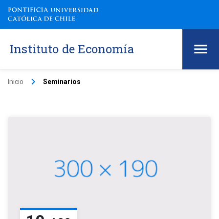
Instituto de Economía
keyboard_arrow_right
Inicio
Seminarios