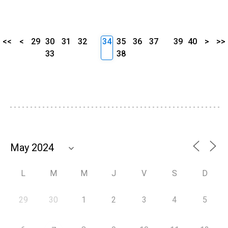
<<
<
29
30
31
32
34
35
36
37
39
40
>
>>
33
38
L
M
M
J
V
S
D
29
30
1
2
3
4
5