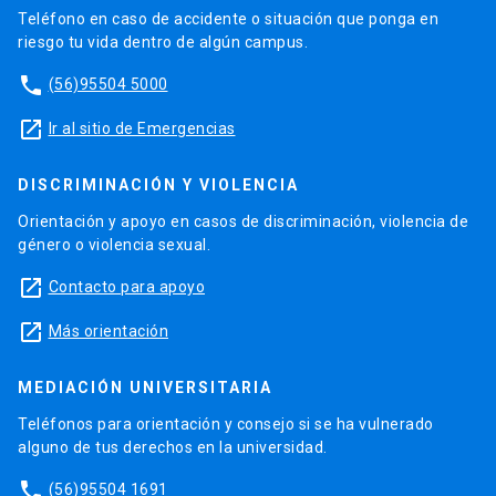
Teléfono en caso de accidente o situación que ponga en
riesgo tu vida dentro de algún campus.
phone
(56)95504 5000
launch
Ir al sitio de Emergencias
DISCRIMINACIÓN Y VIOLENCIA
Orientación y apoyo en casos de discriminación, violencia de
género o violencia sexual.
launch
Contacto para apoyo
launch
Más orientación
MEDIACIÓN UNIVERSITARIA
Teléfonos para orientación y consejo si se ha vulnerado
alguno de tus derechos en la universidad.
phone
(56)95504 1691