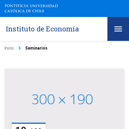
Instituto de Economía
keyboard_arrow_right
Inicio
Seminarios