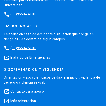
Teléfono para comunicarse con las distintas áreas de la
Universidad.
phone
(56)95504 4000
EMERGENCIAS UC
Teléfono en caso de accidente o situación que ponga en
riesgo tu vida dentro de algún campus.
phone
(56)95504 5000
launch
Ir al sitio de Emergencias
DISCRIMINACIÓN Y VIOLENCIA
Orientación y apoyo en casos de discriminación, violencia de
género o violencia sexual.
launch
Contacto para apoyo
launch
Más orientación