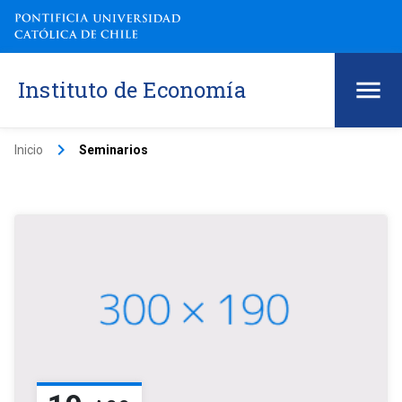
Instituto de Economía
keyboard_arrow_right
Inicio
Seminarios