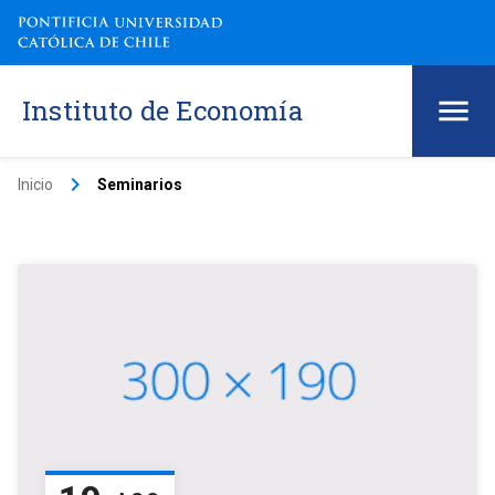
Instituto de Economía
keyboard_arrow_right
Inicio
Seminarios