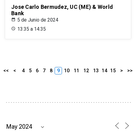
Jose Carlo Bermudez, UC (ME) & World
Bank
5 de Junio de 2024
13:35 a 14:35
<<
<
4
5
6
7
8
9
10
11
12
13
14
15
>
>>