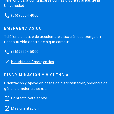
Teléfono para comunicarse con las distintas áreas de la
Universidad.
phone
(56)95504 4000
EMERGENCIAS UC
Teléfono en caso de accidente o situación que ponga en
riesgo tu vida dentro de algún campus.
phone
(56)95504 5000
launch
Ir al sitio de Emergencias
DISCRIMINACIÓN Y VIOLENCIA
Orientación y apoyo en casos de discriminación, violencia de
género o violencia sexual.
launch
Contacto para apoyo
launch
Más orientación