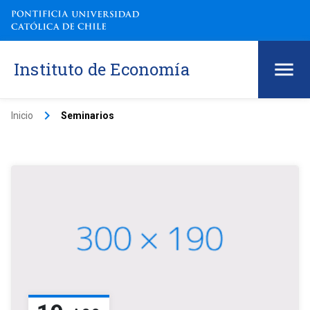
Instituto de Economía
keyboard_arrow_right
Inicio
Seminarios