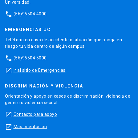
Universidad.
phone
(56)95504 4000
EMERGENCIAS UC
Teléfono en caso de accidente o situación que ponga en
riesgo tu vida dentro de algún campus.
phone
(56)95504 5000
launch
Ir al sitio de Emergencias
DISCRIMINACIÓN Y VIOLENCIA
Orientación y apoyo en casos de discriminación, violencia de
género o violencia sexual.
launch
Contacto para apoyo
launch
Más orientación