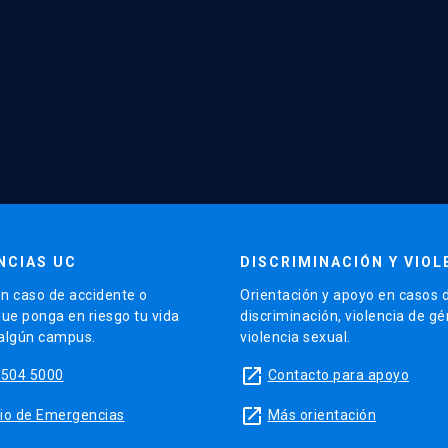
NCIAS UC
DISCRIMINACIÓN Y VIOL
n caso de accidente o
Orientación y apoyo en casos 
que ponga en riesgo tu vida
discriminación, violencia de g
 algún campus.
violencia sexual.
launch
5504 5000
Contacto para apoyo
launch
sitio de Emergencias
Más orientación