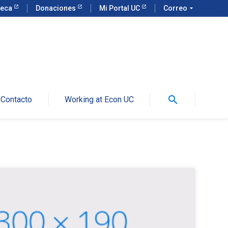
teca
Donaciones
Mi Portal UC
Correo
arrow_drop_down
search
Contacto
Working at Econ UC