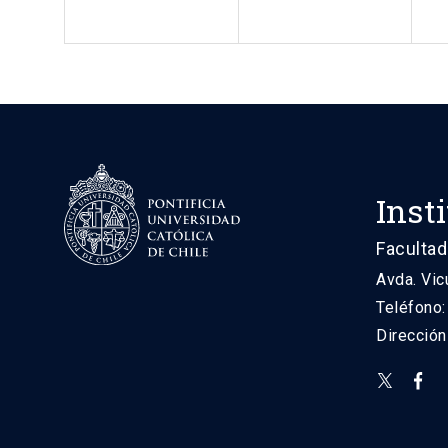
Inst
Facultad
Avda. Vic
Teléfono
Direcció