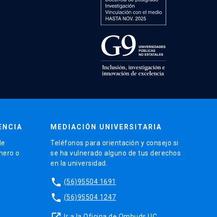
ENCIA
MEDIACIÓN UNIVERSITARIA
de
Teléfonos para orientación y consejo si
énero o
se ha vulnerado alguno de tus derechos
en la universidad.
phone
(56)95504 1691
phone
(56)95504 1247
launch
Ir a la Oficina de Ombuds UC