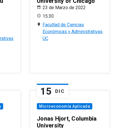
eu
University of Chicago
23 de Marzo de 2022
15:30
Facultad de Ciencias
Económicas y Administrativas
rativas
UC
15
DIC
a
Microeconomía Aplicada
Jonas Hjort, Columbia
University