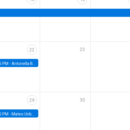
23
22
5 PM -
Antonella Bancalari, Institute for Fiscal Studies (IFS) and Research Associate at University College London (UCL)
30
29
5 PM -
Mateo Uribe-Castro, Universidad de los Andes (Colombia)