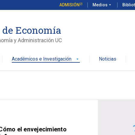
ADMISIÓN
Medios
arrow_drop_down
Biblio
o de Economía
nomía y Administración UC
Académicos e Investigación
Noticias
arrow_drop_down
 Cómo el envejecimiento