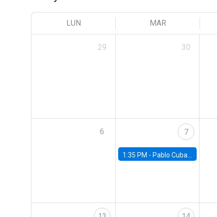
LUN
MAR
29
30
6
7
1:35 PM -
Pablo Cuba, FED Board
13
14