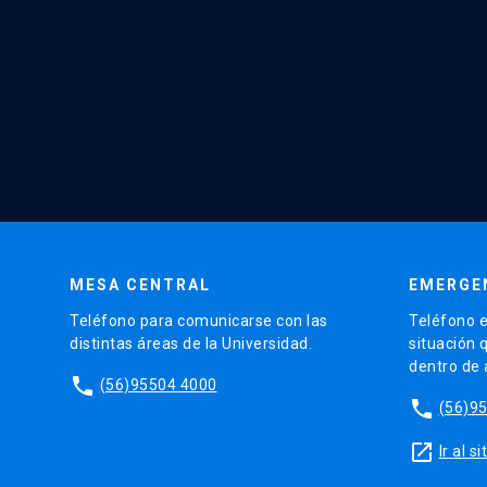
MESA CENTRAL
EMERGE
Teléfono para comunicarse con las
Teléfono e
distintas áreas de la Universidad.
situación 
dentro de
phone
(56)95504 4000
phone
(56)9
launch
Ir al 