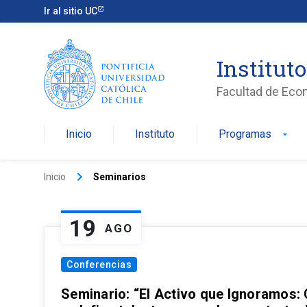
Ir al sitio UC
Institut
Facultad de Eco
Inicio
Instituto
Programas
arrow_drop_down
keyboard_arrow_right
Inicio
Seminarios
19
AGO
Conferencias
Seminario: “El Activo que Ignoramos: