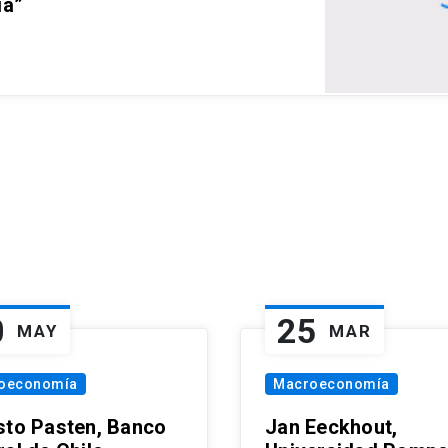
ia”
0
25
MAY
MAR
oeconomía
Macroeconomía
sto Pasten, Banco
Jan Eeckhout,