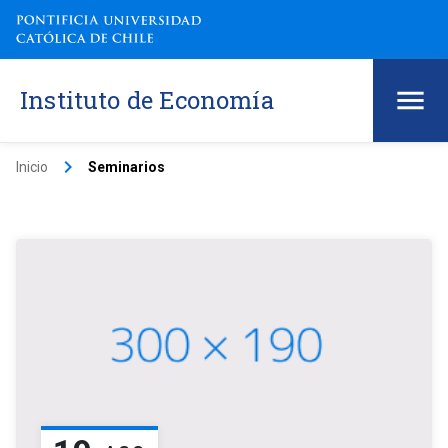
Instituto de Economía
keyboard_arrow_right
Inicio
Seminarios