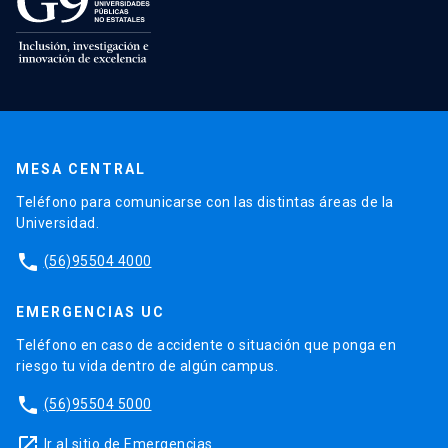
MESA CENTRAL
Teléfono para comunicarse con las distintas áreas de la
Universidad.
phone
(56)95504 4000
EMERGENCIAS UC
Teléfono en caso de accidente o situación que ponga en
riesgo tu vida dentro de algún campus.
phone
(56)95504 5000
launch
Ir al sitio de Emergencias