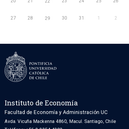
20
21
23
24
25
26
22
27
28
30
31
1
2
29
Instituto de Economía
Facultad de Economía y Administración UC
Avda. Vicuña Mackenna 4860, Macul. Santiago, Chile