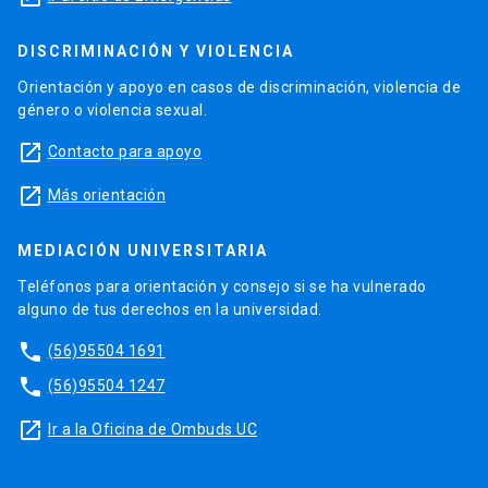
DISCRIMINACIÓN Y VIOLENCIA
Orientación y apoyo en casos de discriminación, violencia de
género o violencia sexual.
launch
Contacto para apoyo
launch
Más orientación
MEDIACIÓN UNIVERSITARIA
Teléfonos para orientación y consejo si se ha vulnerado
alguno de tus derechos en la universidad.
phone
(56)95504 1691
phone
(56)95504 1247
launch
Ir a la Oficina de Ombuds UC