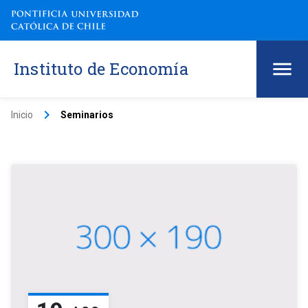
Instituto de Economía
keyboard_arrow_right
Inicio
Seminarios