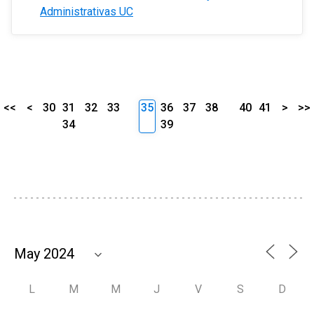
Administrativas UC
<<
<
30
31
32
33
35
36
37
38
40
41
>
>>
34
39
L
M
M
J
V
S
D