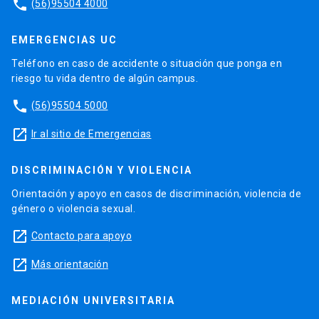
phone
(56)95504 4000
EMERGENCIAS UC
Teléfono en caso de accidente o situación que ponga en
riesgo tu vida dentro de algún campus.
phone
(56)95504 5000
launch
Ir al sitio de Emergencias
DISCRIMINACIÓN Y VIOLENCIA
Orientación y apoyo en casos de discriminación, violencia de
género o violencia sexual.
launch
Contacto para apoyo
launch
Más orientación
MEDIACIÓN UNIVERSITARIA